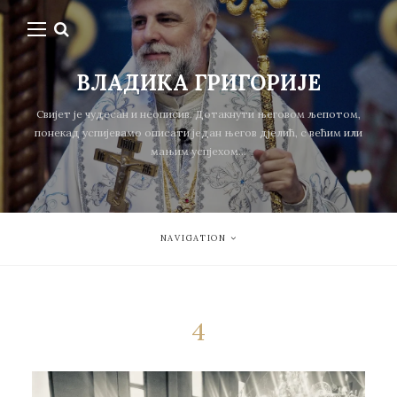
ВЛАДИКА ГРИГОРИЈЕ
Свијет је чудесан и неописив. Дотакнути његовом љепотом,
понекад успијевамо описати један његов дјелић, с већим или
мањим успјехом...
NAVIGATION
4