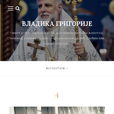
ВЛАДИКА ГРИГОРИЈЕ
Свијет је чудесан и неописив. Дотакнути његовом љепотом,
понекад успијевамо описати један његов дјелић, с већим или
мањим успјехом...
NAVIGATION
4