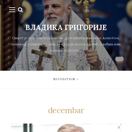
ВЛАДИКА ГРИГОРИЈЕ
Свијет је чудесан и неописив. Дотакнути његовом љепотом,
понекад успијевамо описати један његов дјелић, с већим или
мањим успјехом...
NAVIGATION
decembar