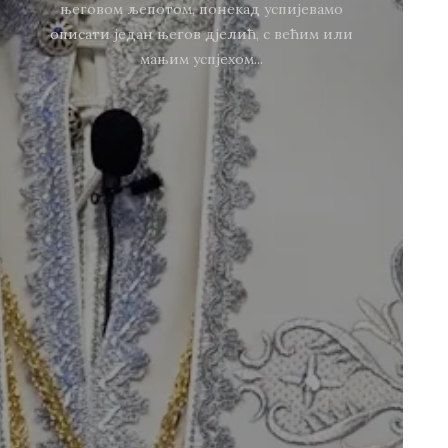
његовом љепотом, понекад успијевамо
описати један његов дјелић, с већим или
мањим успјехом...