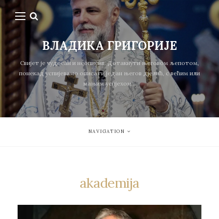
ВЛАДИКА ГРИГОРИЈЕ
Свијет је чудесан и неописив. Дотакнути његовом љепотом,
понекад успијевамо описати један његов дјелић, с већим или
мањим успјехом...
NAVIGATION
akademija