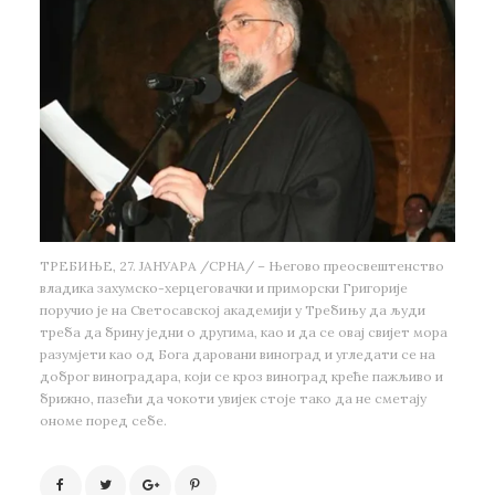
ТРЕБИЊЕ, 27. ЈАНУАРА /СРНА/ – Његово преосвештенство
владика захумско-херцеговачки и приморски Григорије
поручио је на Светосавској академији у Требињу да људи
треба да брину једни о другима, као и да се овај свијет мора
разумјети као од Бога даровани виноград и угледати се на
доброг виноградара, који се кроз виноград креће пажљиво и
брижно, пазећи да чокоти увијек стоје тако да не сметају
ономе поред себе.