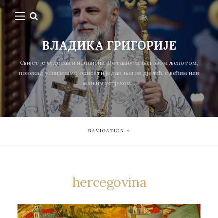
ВЛАДИКА ГРИГОРИЈЕ
Свијет је чудесан и неописив. Дотакнути његовом љепотом,
понекад успијевамо описати један његов дјелић, с већим или
мањим успјехом...
NAVIGATION
hercegovina