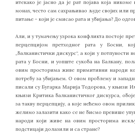
итекако је јасно да је рат појава која никоме
монах, често сам сахрањивао људе својих или п
питање – који је смисао рата и убијања? До одг
Али, и у тумачењу узрока конфликта постоје прет
перцепцијом претходног рата у Босни, ко
„балканистички дискурс“, а који у потпуности 
рата у Босни, и уопште сукоба на Балкану, п
овим просторима живе примитивни народи ко
потребу за убијањем. О овом проблему и западн
писали су Бугарка Марија Тодорова, у књизи И
књизи Критика балканистичког дискурса, обој
за такву перцепцију, а које нећемо овом прилик
желимо залазити како се не бисмо превише упуш
народи који живе на овим просторима искљу
подстицаји долазили и са стране?