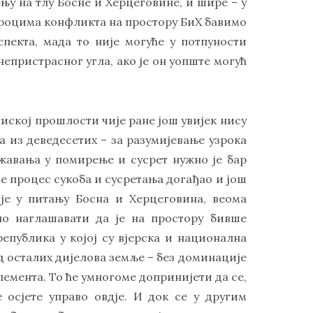
у на тлу Босне и Херцеговине, и шире – у
узроцима конфликта на простору БиХ бавимо
пекта, мада то није могуће у потпуности
епристрасног угла, ако је он уопште могућ
иској прошлости чије ране још увијек нису
а из деведесетих – за разумијевање узрока
жавања у помирење и сусрет нужно је бар
е процес сукоба и сусретања догађао и још
а је у питању Босна и Херцеговина, веома
но наглашавати да је на простору бивше
епублика у којој су вјерска и национална
д осталих дијелова земље – без доминације
лемента. То ће умногоме допринијети да се,
 осјете управо овдје. И док се у другим