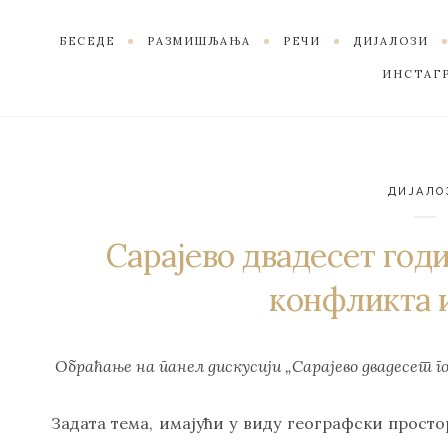
БЕСЕДЕ
РАЗМИШЉАЊА
РЕЧИ
ДИЈАЛОЗИ
ИНСТАГ
ДИЈАЛО
Сарајево двадесет год
конфликта 
Обраћање на панел дискусији „Сарајево двадесет г
Задата тема, имајући у виду географски просто