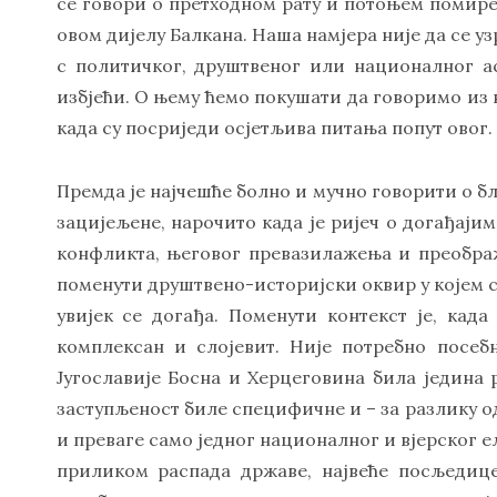
се говори о претходном рату и потоњем помирењ
овом дијелу Балкана. Наша намјера није да се 
с политичког, друштвеног или националног ас
избјећи. О њему ћемо покушати да говоримо из н
када су посриједи осјетљива питања попут овог.
Премда је најчешће болно и мучно говорити о бл
зацијељене, нарочито када је ријеч о догађајим
конфликта, његовог превазилажења и преобра
поменути друштвено-историјски оквир у којем с
увијек се догађа. Поменути контекст је, кад
комплексан и слојевит. Није потребно посеб
Југославије Босна и Херцеговина била једина р
заступљеност биле специфичне и – за разлику о
и преваге само једног националног и вјерског е
приликом распада државе, највеће посљедице