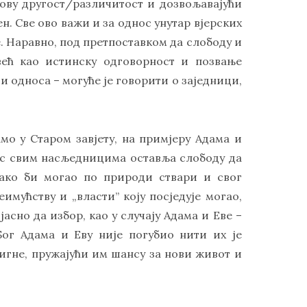
гову другост/различитост и дозвољавајући
н. Све ово важи и за однос унутар вјерских
е. Наравно, под претпоставком да слободу и
већ као истинску одговорност и позвање
ји односа – могуће је говорити о заједници,
мо у Старом завјету, на примјеру Адама и
стос свим насљедницима оставља слободу да
иако би могао по природи ствари и свог
имућству и „власти” коју посједује могао,
јасно да избор, као у случају Адама и Еве –
ог Адама и Еву није погубио нити их је
игне, пружајући им шансу за нови живот и