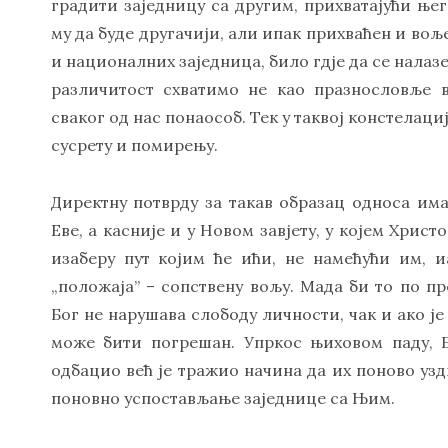
градити заједницу са другим, прихватајући ње
му да буде другачији, али ипак прихваћен и воље
и националних заједница, било гдје да се налаз
различитост схватимо не као празнословље 
сваког од нас понаособ. Тек у таквој констелаци
сусрету и помирењу.
Директну потврду за такав образац односа има
Еве, а касније и у Новом завјету, у којем Хри
изаберу пут којим ће ићи, не намећући им, 
„положаја” – сопствену вољу. Мада би то по пре
Бог не нарушава слободу личности, чак и ако је 
може бити погрешан. Упркос њиховом паду, Б
одбацио већ је тражио начина да их поново узд
поновно успостављање заједнице са Њим.