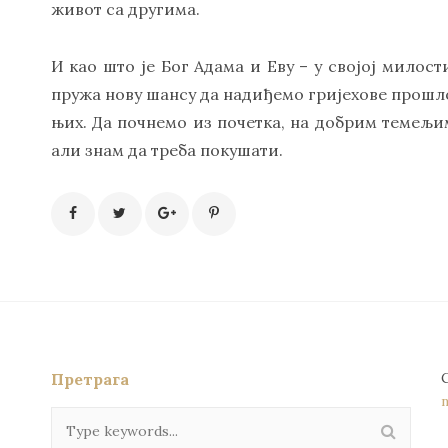
живот са другима.
И као што је Бог Адама и Еву – у својој милост
пружа нову шансу да надиђемо гријехове прошло
њих. Да почнемо из почетка, на добрим темељима
али знам да треба покушати.
Претрага