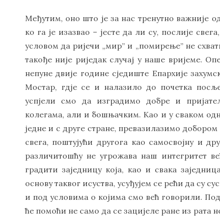
Међутим, оно што је за нас тренутно важније о
ко га је изазвао – јесте да ли су, послије све
условом да ријечи „мир” и „помирење” не схват
такође није риједак случај у наше вријеме. Оп
непуне двије године сједиште Епархије захумс
Мостар, гдје се и налазило до почетка посљ
успјели смо да изградимо добре и пријате
колегама, али и бошњачким. Као и у сваком одн
једне и с друге стране, превазилазимо доборо
свега, поштујући другога као самосвојну и др
различитошћу не угрожава наш интегритет већ
градити заједницу која, као и свака заједница
основу таквог исуства, усуђујем се рећи да су с
и под условима о којима смо већ говорили. Подр
ће помоћи не само да се зацијеле ране из рата н