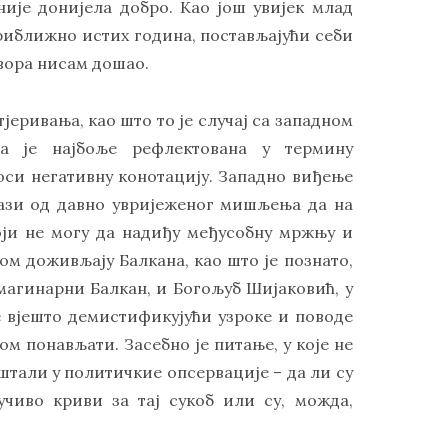
 није донијела добро. Као још увијек млад
риближно истих година, постављајући себи
овора нисам дошао.
јеривања, као што то је случај са западном
ја је најбоље рефлектована у термину
носи негативну конотацију. Западно виђење
олази од давно увријеженог мишљења да на
ји не могу да надиђу међусобну мржњу и
ом доживљају Балкана, као што је познато,
магинарни Балкан, и Богољуб Шијаковић, у
е вјешто демистификујући узроке и поводе
ом понављати. Засебно је питање, у које не
тали у политичкие опсервације – да ли су
чиво криви за тај сукоб или су, можда,