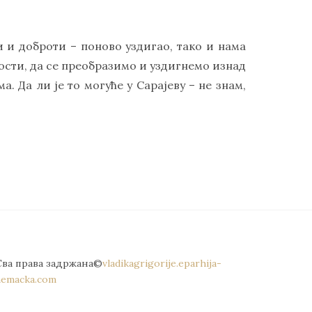
и и доброти – поново уздигао, тако и нама
сти, да се преобразимо и уздигнемо изнад
. Да ли је то могуће у Сарајеву – не знам,
Сва права задржана©
vladikagrigorije.eparhija-
nemacka.com