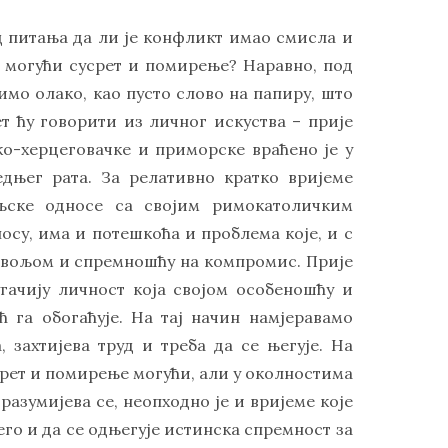
д питања да ли je конфликт имао смисла и
га, могући сусрет и помирење? Наравно, под
имо олако, као пусто слово на папиру, што
ет ћу говорити из личног искуства – прије
ко-херцеговачке и приморске враћено је у
едњег рата. За релативно кратко вријеме
љске односе са својим римокатоличким
осу, има и потешкоћа и проблема које, и с
м вољом и спремношћу на компромис. Прије
угачију личност која својом особеношћу и
 га обогаћује. На тај начин намјеравамо
, захтијева труд и треба да се његује. На
усрет и помирење могући, али у околностима
азумијева се, неопходно је и вријеме које
его и да се одњегује истинска спремност за