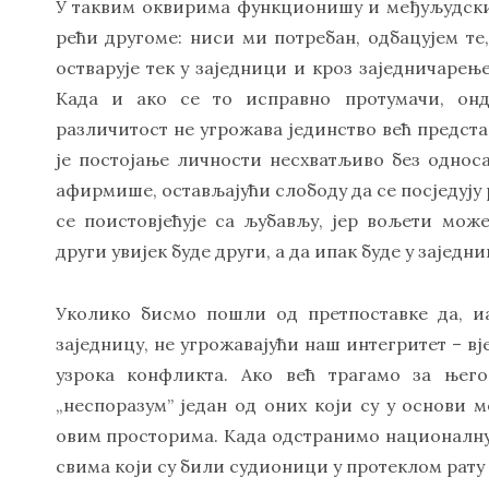
У таквим оквирима функционишу и међуљудски
рећи другоме: ниси ми потребан, одбацујем те,
остварује тек у заједници и кроз заједничарење
Када и ако се то исправно протумачи, онд
различитост не угрожава јединство већ представ
је постојање личности несхватљиво без односа
афирмише, остављајући слободу да се посједују 
се поистовјећује са љубављу, јер вољети мо
други увијек буде други, а да ипак буде у заједни
Уколико бисмо пошли од претпоставке да, и
заједницу, не угрожавајући наш интегритет – в
узрока конфликта. Ако већ трагамо за њег
„неспоразум” један од оних који су у основи 
овим просторима. Када одстранимо националну
свима који су били судионици у протеклом рату 