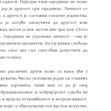
 односи. Ниједан члан заједнице не може
 јер је другост срж заједнице. Личност се
, а другост је саставни елемент јединства.
а је могуће закључити да другост или
ља његов услов, његов sine qua non. Стога
. Заједница не угрожава личност – она је
различити квалитети. На тај начин слобода
жемо само ако смо способни допустити да
ци са нама.
ако различит, други може са нама ући у
јероватно бисмо уклонили један од главних
овим узроцима, чини нам се да је овај
међунационалног и међувјерског сукоба на
 и вјерску острашћеност и нетрепељивост,
и који су обремењени том врстом искуства,