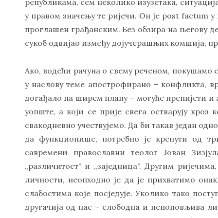
републикама, сем неколико изузетака, ситуација
у правом значењу те ријечи. Он је post factum
проглашен грађанским. Без обзира на његову д
сукоб одвијао између дојучерашњих комшија, при
Ако, водећи рачуна о свему реченом, покушамо с
у наслову теме апострофирано – конфликта, вр
догађало на ширем плану – могуће пренијети и
уопште, а који се прије свега остварују кроз 
свакодневно учествујемо. Да би такав један одн
да функционише, потребно је кренути од три
савремени православни теолог Јован Зизјула
„различитост” и „заједница”. Другим ријечим
личности, неопходно је да је прихватимо онакв
слабостима које посједује. Уколико тако посту
другачија од нас – слободна и непоновљива ли