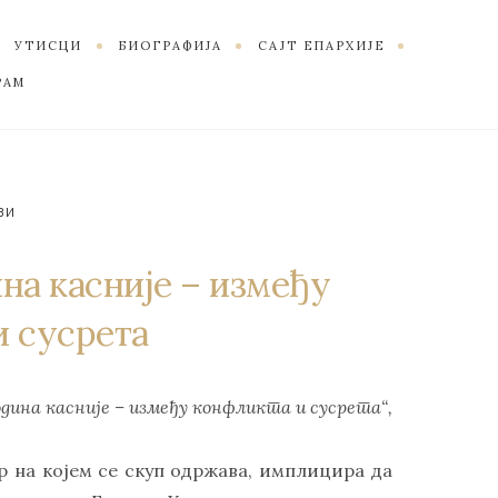
УТИСЦИ
БИОГРАФИЈА
САЈТ ЕПАРХИЈЕ
РАМ
ЗИ
ина касније – између
и сусрета
одина касније – између конфликта и сусрета“,
р на којем се скуп одржава, имплицира да