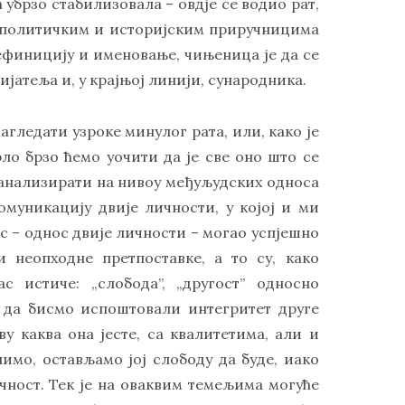
 убрзо стабилизовала – овдје се водио рат,
 у политичким и историјским приручницима
ефиницију и именовање, чињеница је да се
јатеља и, у крајњој линији, сународника.
агледати узроке минулог рата, или, како је
ло брзо ћемо уочити да је све оно што се
 анализирати на нивоу међуљудских односа
комуникацију двије личности, у којој и ми
ос – однос двије личности – могао успјешно
 неопходне претпоставке, а то су, како
с истиче: „слобода”, „другост” односно
а, да бисмо испоштовали интегритет друге
у каква она јесте, са квалитетима, али и
пимо, остављамо јој слободу да буде, иако
чност. Тек је на оваквим темељима могуће