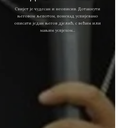
Свијет је чудесан и неописив. Дотакнути
његовом љепотом, понекад успијевамо
описати један његов дјелић, с већим или
мањим успјехом...