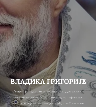
ВЛАДИКА ГРИГОРИЈЕ
Свијет је чудесан и неописив. Дотакнути
његовом љепотом, понекад успијевамо
описати један његов дјелић, с већим или