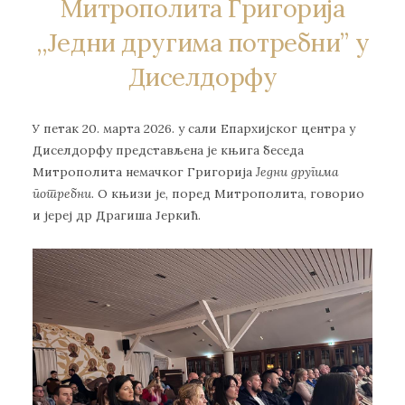
Митрополита Григорија
,,Једни другима потребни” у
Диселдорфу
У петак 20. марта 2026. у сали Епархијског центра у
Диселдорфу представљена је књига беседа
Митрополита немачког Григорија
Једни другима
потребни
. О књизи је, поред Митрополита, говорио
и јереј др Драгиша Јеркић.