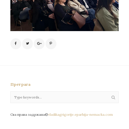
Претрага
Сва права задржана©
vladikagrigorije.eparhija-nemacka.com