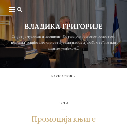
ВЛАДИКА ГРИГОРИЈЕ
Свијет је чудесан и неописив. Дотакнути његовом љепотом,
понекад успијевамо описати један његов дјелић, с већим или
мањим успјехом...
NAVIGATION
РЕЧИ
Промоција књиге