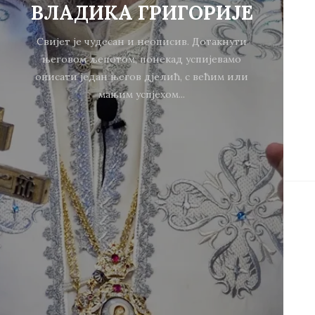
ВЛАДИКА ГРИГОРИЈЕ
Свијет је чудесан и неописив. Дотакнути
његовом љепотом, понекад успијевамо
описати један његов дјелић, с већим или
мањим успјехом...