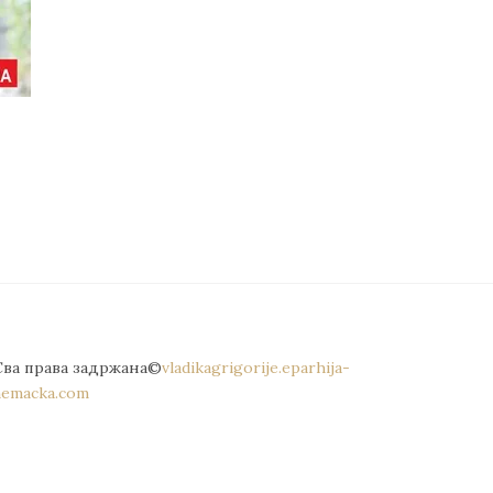
Сва права задржана©
vladikagrigorije.eparhija-
nemacka.com