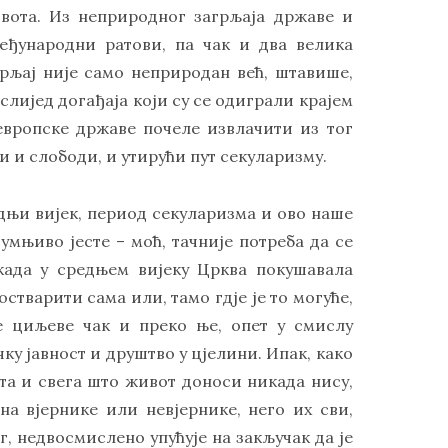
ивота. Из неприродног загрљаја државе и
међународни ратови, па чак и два велика
грљај није само неприродан већ, штавише,
слијед догађаја који су се одиграли крајем
е европске државе почеле извлачити из тог
и и слободи, и утирући пут секуларизму.
едњи вијек, период секуларизма и ово наше
умњиво јесте – моћ, тачније потреба да се
екада у средњем вијеку Црква покушавала
тварити сама или, тамо гдје је то могуће,
е циљеве чак и преко ње, опет у смислу
ку јавност и друштво у цјелини. Ипак, како
та и свега што живот доноси никада нису,
на вјернике или невјернике, него их сви,
г, недвосмислено упућује на закључак да је