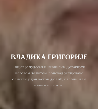
ВЛАДИКА ГРИГОРИЈЕ
Свијет је чудесан и неописив. Дотакнути
његовом љепотом, понекад успијевамо
описати један његов дјелић, с већим или
мањим успјехом...