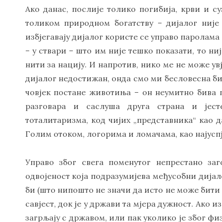
Ако данас, послије толико погибија, крви и с
толиком природном богатству – дијалог није
избјегавају дијалог користе се управо паролама 
– у ствари – што им није тешко показати, то ни
нити за нацију. И напротив, нико ме не може увј
дијалог недостижан, онда смо ми бесловесна би
човјек постане животиња – он неумитно бива 
разговара и саслуша друга страна и јест
тоталитаризма, код чијих „представника“ као д
Голим отоком, логорима и ломачама, као најус
Управо због свега поменутог непрестано за
одвојеност која подразумијева међусобни дијал
би (што нипошто не значи да исто не може бити 
савјест, док је у држави та мјера дужност. Ако 
загрљају с државом, или пак уколико је због ф