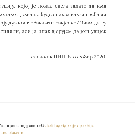
уцију, којој је понад свега задато да има
уколико Црква не буде онаква каква треба да
воју дужност обављати савјесно? Знам да су
тинили, али ја ипак вјерујем да још увијек
Недељник НИН, 8. октобар 2020.
Сва права задржана©
vladikagrigorije.eparhija-
nemacka.com