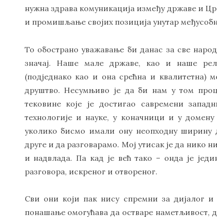
нужна здрава комуникација између државе и Црк
и промишљање својих позиција унутар међусобн
То обострано уважавање би данас за све наро
значај. Наше мале државе, као и наше рел
(подједнако као и она срећна и квалитетна)
друштво. Несумњиво је да би нам у том про
тековине које је достигао савремени запад
технологије и науке, у коначници и у домену
уколико бисмо имали ону неопходну ширину д
друге и да разговарамо. Мој утисак је да нико н
и надвлада. Па кад је већ тако – онда је јед
разговора, искреног и отвореног.
Сви они који пак нису спремни за дијалог и
понашање омогућава да остваре наметљивост, ди