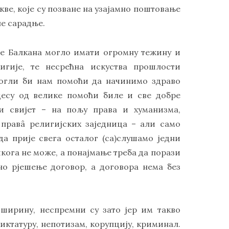
ве, које су позване на узајамно поштовање
е сарадње.
де Балкана могло имати огромну тежину и
игије, те несрећна искуства прошлости
 могли би нам помоћи да начинимо здраво
цесу од велике помоћи биле и све добре
ни свијет – на пољу права и хуманизма,
 правâ религијских заједница – али само
а прије свега осталог (са)слушамо једни
икога не може, а понајмање треба да порази
ино рјешење договор, а договора нема без
 ширину, неспремни су зато јер им такво
ктатуру, непотизам, корупцију, криминал.