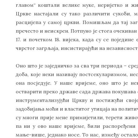
главом“ коштали велике муке, неријетко и ж
Цркве настајали су тако различити сукоби, 
расцијепа у самој цркви. Помишљам да тај за
пречесто и неискрен. Потпуно је стога очекиван 
17. и почетком 18. вијека, када су се поједин
чврстог загрљаја, инсистирајући на независност
Оно што је заједничко за сва три периода – ср
доба, које неки називају постсекуларизмом, нес
она посједује. У наше вријеме, оно што је н
остварити преко државе сада држава покушава ос
инструментализујући Цркву и постижући свој
задобијања моћи и властитог утицаја на политич
су многи прије мене примијетили, терети живо
па ни у ово наше вријеме, били распоређени 
мање-више, једнако носе. То нас, између остало