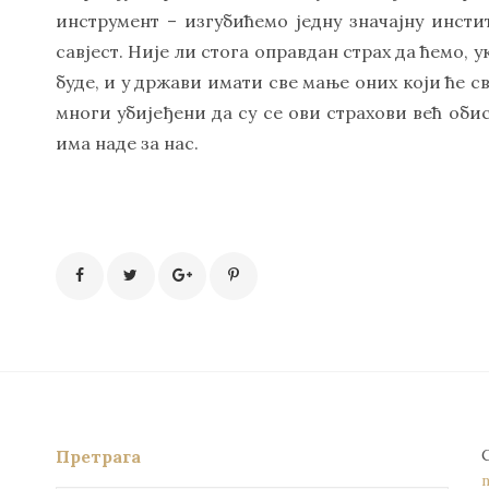
инструмент – изгубићемо једну значајну инстит
савјест. Није ли стога оправдан страх да ћемо, 
буде, и у држави имати све мање оних који ће с
многи убијеђени да су се ови страхови већ обис
има наде за нас.
Претрага