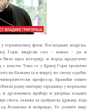
у у терминалној фази. Посљедњих недјеља,
ној Гори, видјели смо – наиме – да и
 и било кроз историју, и поред предугачке
 с власти. Тако се у Црној Гори тренутно
ату на Балкану (а и шире), по свему судећи,
 универзитетски професор. Бранећи опште
ебакла једну значајну заједницу у нормалне
м и дјеловањем враћају и двојица младих
је свега, залажу за грађанску државу, која
 од безакоња и неправде. То уопште није