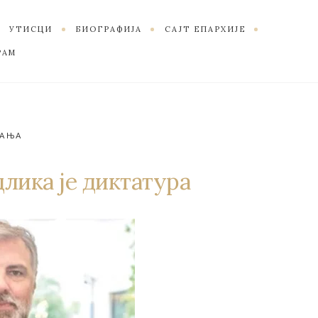
УТИСЦИ
БИОГРАФИЈА
САЈТ ЕПАРХИЈЕ
РАМ
АЊА
длика је диктатура