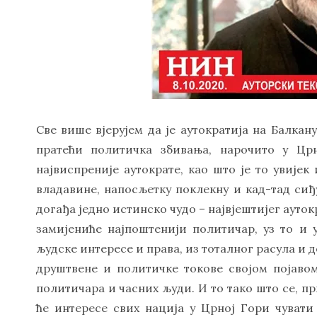
Све више вјерујем да је аутократија на Балкан
пратећи политичка збивања, нарочито у Цр
највиспреније аутократе, као што је то увијек
владавине, напосљетку поклекну и кад-тад сиђу
догађа једно истинско чудо – највјештијег аутокр
замијениће најпоштенији политичар, уз то и
људске интересе и права, из тоталног расула и д
друштвене и политичке токове својом појаво
политичара и часних људи. И то тако што се, при
ће интересе свих нација у Црној Гори чувати