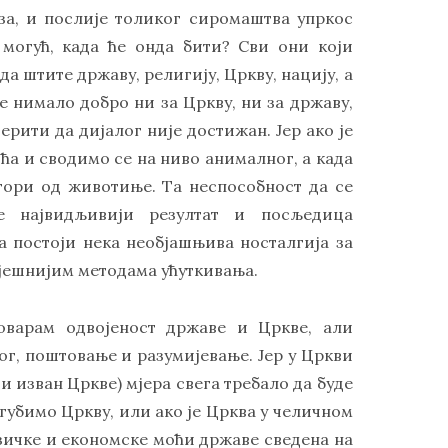
уза, и послије толиког сиромаштва упркос
 могућ, када ће онда бити? Сви они који
да штите државу, религију, Цркву, нацију, а
је нимало добро ни за Цркву, ни за државу,
ерити да дијалог није достижан. Јер ако је
ћа и сводимо се на ниво анималног, а када
гори од животиње. Та неспособност да се
е највидљивији резултат и посљедица
а постоји нека необјашњива носталгија за
пјешнијим методама ућуткивања.
говарам одвојеност државе и Цркве, али
ог, поштовање и разумијевање. Јер у Цркви
и изван Цркве) мјера свега требало да буде
изгубимо Цркву, или ако је Црква у челичном
изичке и економске моћи државе сведена на