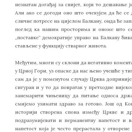
незнатан догађај за свијет, који то дешавање 
Али ако се догоди оно што очекујем да ће се д
сличне потресе на цијелом Балкану, онда ће за
поглед ка нашим просторима и ономе што се
„поставке” демократије управо на Балкану би
стављене у функцију стварног живота.
Међутим, многи су склони да негативно комен
у Црној Гори, уз опаске да нас њено учешће у т
сам да је у поменутом случају Црква доприниј
сигуран и у то да повратак у претходне вијеко
занемарити чињеницу да питање односа држа
смијемо узимати здраво за готово. Још од Ко
историји створена спона између Цркве и др
подразумијевати и перманентну напетост и в
напетост која је често прерастала у отворене