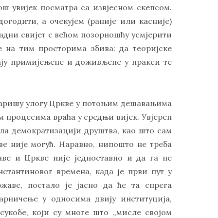
још увијек посматра са извјесном скепсом.
огодити, а очекујем (раније или касније)
падни свијет с већом позорношћу усмјерити
 на тим просторима збива: да теоријске
вају примијењене и доживљене у пракси те
таришу улогу Цркве у потоњим дешавањима
им процесима враћа у средњи вијек. Увјерен
ела демократизацији друштва, као што сам
ве није могућ. Наравно, нипошто не треба
ве и Цркве није једноставно и да га не
нстантиновог времена, када је први пут у
жаве, постало је јасно да ће та спрега
арничење у односима двију институција,
 сукобе, који су многе што „мисле својом