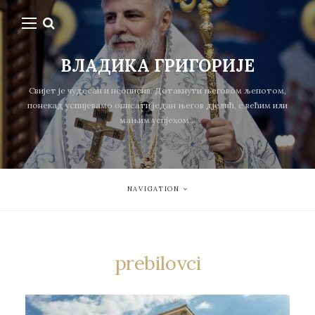
ВЛАДИКА ГРИГОРИЈЕ
Свијет је чудесан и неописив. Дотакнути његовом љепотом,
понекад успијевамо описати један његов дјелић, с већим или
мањим успјехом...
NAVIGATION
prebilovci