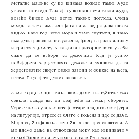
Металне машине су по шинама возиле тамне људе
угаслих погледа. Таксије су возили исти такви људи,
возећи бијеле људе истих таквих погледа. Сунца
можда и тамо има, али ја га ни за ведра дана нисам
видио. Како год, неко мора и тамо служити, и тамо
има душа рањених, посусталих, ђавлу на располагању
и гријеху у домету. А владика Григорије носи у себи
снаге да се избори са демонима. Кад је успио
побиједити херцеговачке демоне и учинити да га
херцеговачки свијет овако заволи и обикне на њега,
и тамо ће успјети душе спашавати.
А ми Херцеговци? Ваља нама даље. На губитке смо
свикли, ваљда нас ни овај неће на земљу оборити.
Утре се која суза, као што је отаре владика оног јутра
на литургији, отресе се блато с кољена и иде се даље.
Мора се, божја воља, што би рекао преосвештени. А
ми идемо даље, на отвореном мору, као непливачи у
крхкој барци који су управо остали без весла.