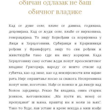
обичан одлазак не баш
обичног владике
Кад се душе селе, плаче се данима, годинама,
деценијама. Кад се људи селе, плаће се вијековима,
генерацијама. То знају Војвођани са коријенима у
Лици и Херцеговини, Србијанци и Крајишници
рођени у Франкфурту, знају то сви рођени и
живствујући тамо гдје им нису коријени. Када
Херцеговину саму оставе људи попут преосвештеног
владике Григорија, народу се нешто стисне од
губитка, као од зиме, као од неизвјесности или најаве
рата. Није опраштање посао за свакога. Неспремнима
попут мене, поготово. Нађе се понеко и да ликује над
болом заједнице. Рекао би владика, оним старим
језиком, његошевским: „Ма пусти их, немој се
препуцават’ ш њима, праштај им и моли за њих“.
Тако то буде, лав устане и крене некуда а миш изађе