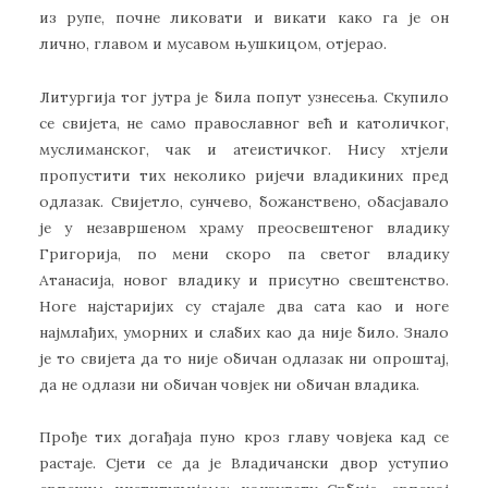
из рупе, почне ликовати и викати како га је он
лично, главом и мусавом њушкицом, отјерао.
Литургија тог јутра је била попут узнесења. Скупило
се свијета, не само православног већ и католичког,
муслиманског, чак и атеистичког. Нису хтјели
пропустити тих неколико ријечи владикиних пред
одлазак. Свијетло, сунчево, божанствено, обасјавало
је у незавршеном храму преосвештеног владику
Григорија, по мени скоро па светог владику
Атанасија, новог владику и присутно свештенство.
Ноге најстаријих су стајале два сата као и ноге
најмлађих, уморних и слабих као да није било. Знало
је то свијета да то није обичан одлазак ни опроштај,
да не одлази ни обичан човјек ни обичан владика.
Прође тих догађаја пуно кроз главу човјека кад се
растаје. Сјети се да је Владичански двор уступио