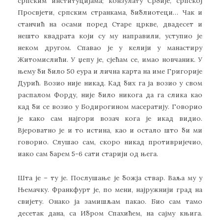
српским институцијама; конзулату Србије, српској
Просвјети, српским странкама, библиотеци… Чак и
станчић на осами поред Старе цркве, двадесет и
нешто квадрата који су му направили, уступио је
неком другом. Спавао је у келији у манастиру
Житомислићи. У џепу је, сјећам се, имао новчаник. У
њему би било 50 еура и лична карта на име Григорије
Дурић. Возио није никад. Кад бих га ја возио у свом
распалом Форду, није било никога да га слика као
кад би се возио у Бодирогином масератију. Говорио
је како сам најгори возач кога је икад видио.
Вјероватно је и то истина, као и остало што би ми
говорио. Слушао сам, скоро никад противријечио,
иако сам барем 5-6 сати старији од њега.
Шта је – ту је. Послушање је божја ствар. Ваља му у
Њемачку. Франкфурт је, по мени, најружнији град на
свијету. Онако ја замишљам пакао. Био сам тамо
десетак дана, са Ибром Спахићем, на сајму књига.