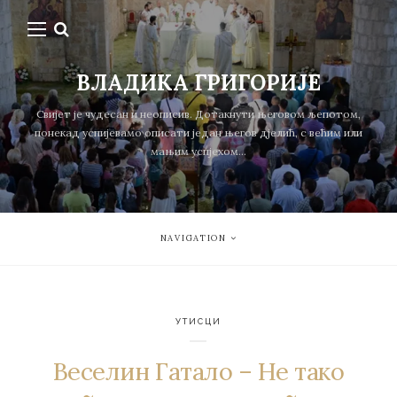
ВЛАДИКА ГРИГОРИЈЕ
Свијет је чудесан и неописив. Дотакнути његовом љепотом,
понекад успијевамо описати један његов дјелић, с већим или
мањим успјехом...
NAVIGATION
УТИСЦИ
Веселин Гатало – Не тако