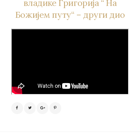
владике Григорија “ На
Божијем путу“ – други дио