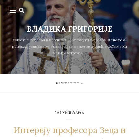
ВЛАДИКА ГРИГОРИЈЕ
Свијет је чудесан и неописив. Дотакнути његовом љепотом,
понекад успијевамо описати један његов дјелић, с већим или
мањим успјехом...
NAVIGATION
РАЗМИШЉАЊА
Интервју професора Зеца и