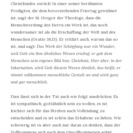
Christkindes zurück! In einer seiner berühmten
Predigten, die dem bevorstehenden Feiertag gewidmet
ist, sagt der hl. Gregor der Theologe, dass die
Menschwerdung des Herrn ein Werk ist, das noch
wundersamer ist als die Erschaffung der Welt und des
Menschen (Oratio 38,13). Er erklärt auch, warum das so
ist, und sagt:
Das Werk der Schöpfung war ein Wunder,
weil Gott ein ihm ähnliches Wesen erschuf, er gab dem
Menschen sein eigenes Bild bzw. Gleichnis; Hier aber, in der
Inkarnation, wird Gott diesem Wesen ähnlich, das heißt, er
nimmt vollkommen menschliche Gestalt an und wird ganz
und gar menschlich.
Dies lässt sich in der Tat auch wie folgt ausdrücken: Es
ist sympathisch, gottähnlich sein zu wollen, es ist
leichter sich für das Streben nach Vollendung zu
entscheiden und es ist schön das Erhabene zu lieben. Wie
schwierig ist es aber auch nur daran zu denken, dass der
Vollkommene sich nach dem Unvollkommenen sehnt,