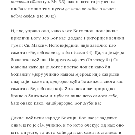
поравнао стазе
(уп. Мт 3.3), након што га је узео на
плећа и понио тим путем
да како не запне о камен
ногом својом
(Пс 90.12).
И, гле, управо ово, како каже Богослов, понајвише
приличи Богу. Јер Бог нас, додаће Григоријев велики
тумач Св. Максим Исповиједник, није заволио као
самога себе, већ
више од себе
(
Писмо
44). Да, то је мјера
божанске љубави! На другом мјесту (
Таласију
64) Св.
Максим каже да је Логос постао човјек како би
божанску мјеру учинио нашом мјером: није савршен
онај који, каже он,
природно
љуби ближњега свога као
самога себе, већ онај који божански натприродно
брине о ближњем и љуби га више него самога себе,
баш онако како,
натприродно
, Бог љуби нас.
Дакле, љубљени народе Божији, Бог нас је задужио –
оним што је сâм учинио, и то исто очекује од нас; оно
што он јесте, то исто хоће да и ми сами постанемо и