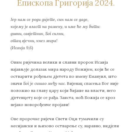
Епископа Григорија 2024.
Јер нам се роди дијете,
син нам се даде
,
којему је власт на рамену,
и име ће му бити
:
дивни, савјетник, Бог силни,
отац вјечни
, кнез мира
!
(
Исаија
9,6)
Овим ријечима велики и славни пророк Исаија
најављује долазак мира народу Божијем, који ће се
остварити рођењем дјетета по имену Емануил, што
значи
Бог је сишао међу нас
. Вијенац спасења Бог није
положио на главу цару који бијаше на власти, него
дјетенцету које се рађа. Заиста, моћ Божија се кроз
нејако новорођенче пројави!
Ове пророчке ријечи Свети Оци тумачили су
месијански и њихово остварење су, наравно, видјели