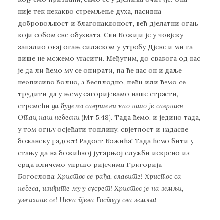
није тек некакво стремљење духа, пасивна
добровољност и благонаклоност, већ дјелатни огањ
који собом све обухвата. Син Божији је у човјеку
запалио овај огањ силаском у утробу Дјеве и ми га
више не можемо угасити. Међутим, до свакога од нас
је да ли ћемо му се опирати, па ће нас он и даље
неописиво болно, а бесплодно, пећи или ћемо се
трудити да у њему сагоријевамо наше страсти,
стремећи
да будемо савршени као што је савршен
Отац наш небески
(Мт 5.48). Тада ћемо, и једино тада,
у том огњу осјећати топлину, свјетлост и надасве
божанску радост! Радост Божића! Тада ћемо бити у
стању да на божићној јутарњој служби искрено из
срца кличемо управо ријечима Григорија
Богослова:
Христос се рађа
, славите
!
Христос са
небеса,
изиђите му у сусрет!
Христос је на земљи,
узвисите се
!
Нека пјева Господу сва земља
!