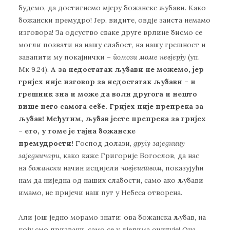
будемо, да достигнемо мјеру божанске љубави. Како
божански премудро! Јер, видите, овдје заиста немамо
изговора! За одсуство сваке друге врлине бисмо се
могли позвати на нашу слабост, на нашу грешност и
завапити му покајнички –
помози моме невјерју
(уп.
Мк 9.24).
А за недостатак љубави не можемо, јер
гријех није изговор за недостатак љубави – и
грешник зна и може да воли другога и нешто
више него самога себе. Гријех није препрека за
љубав!
Међутим
, љубав јесте препрека за гријех
– ето,
у томе је тајна божанске
премудрости!
Господ долази,
другу заједницу
заједничари
, како каже Григорије Богослов, да нас
на
божански
начин исцијели
човјештвом
, показујући
нам да ниједна од наших слабости, само ако љубави
имамо, не пријечи наш пут у Небеса отворена.
Али још једно морамо знати: ова божанска љубав, на
коју смо призвани, само се у дјелима очитује! Она