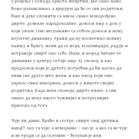
у рођењу Господа Христа. Међутим, ако само мало
боље размислимо, а вјерујем да ће се сви родитељи,
баке и деке сложити са мном, свако новорођено
дијете, донекле парадоксално, доноси мир у дом у
који улази. Оно несумњиво са собом доноси и нову,
изузетну динамику, тражи да му посветимо велику
пажњу и бригу, жели да се игра, комуницира, радује и
истражује свијет око себе. Ипак, и поред читаве те
динамике у центру остаје мир, тј. спокој, и као
предуслов који је дјетету потребан да би могло да
чини све друго што жели, и као плод који оно,
упркос свим напорима, доноси у животе својих
родитеља. Када нема спокоја, дијете плаче, а сви
знамо да нема много тужнијих и потреснијих
призора од тога.
Чује ли данас, браћо и сестре, свијет овај дјетињи
вапај?! Ако га чује, а игнорише – зао је, а ако га не чује
и не труди се да ослушне – безуман је или