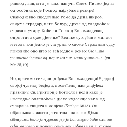
равнодушан, што је, како нас учи Свето Писмо, једна
од особина које Господ најдубље презире!
Свакодневно свједочимо томе да дјеца широм
свијета страдају, пате, болују, дрхте од хладноће и
страха и умиру! Хоће ли Господ Богомладенац
опростити сузе дјетиње? Велике су љубав и милост
његова, али једно је сигурно: о своме Страшном суду
поновиће оно што је већ једном рекао:
Све што
учинисте једном од мојих малих, мени учинисте
! (уп.
Мт 25,40)
Но, вратимо се тајни рођења Богомладенца! У једној
својој чувеној бесједи, посвећеној наступајућем
празнику, Св. Григорије Богослов вели како је
Господње оваплоћење дјело чудесније чак и од
стварања свијета и човјека (
Бесједа
38.13). Oн
објашњава и зашто је то тако, па каже: Д
јело
стварања било је чудесно јер је Бог саздао биће слично
себи,
даровао је човјеку сопствени образ или лик
; сада