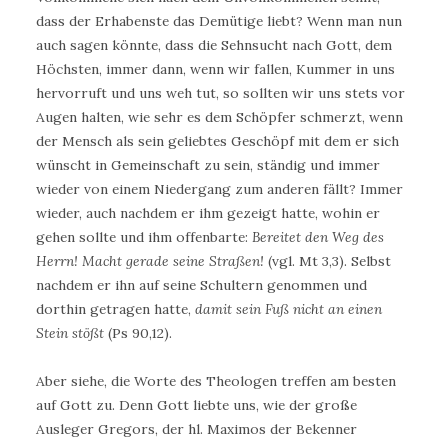
dass der Erhabenste das Demütige liebt? Wenn man nun
auch sagen könnte, dass die Sehnsucht nach Gott, dem
Höchsten, immer dann, wenn wir fallen, Kummer in uns
hervorruft und uns weh tut, so sollten wir uns stets vor
Augen halten, wie sehr es dem Schöpfer schmerzt, wenn
der Mensch als sein geliebtes Geschöpf mit dem er sich
wünscht in Gemeinschaft zu sein, ständig und immer
wieder von einem Niedergang zum anderen fällt? Immer
wieder, auch nachdem er ihm gezeigt hatte, wohin er
gehen sollte und ihm offenbarte:
Bereitet den Weg des
Herrn! Macht gerade seine Straßen!
(vgl. Mt 3,3). Selbst
nachdem er ihn auf seine Schultern genommen und
dorthin getragen hatte,
damit sein Fuß nicht an einen
Stein stößt
(Ps 90,12).
Aber siehe, die Worte des Theologen treffen am besten
auf Gott zu. Denn Gott liebte uns, wie der große
Ausleger Gregors, der hl. Maximos der Bekenner