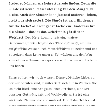
Liebe, so können wir keine Ausrede finden. Denn die
Sünde ist keine Entschuldigung für den Mangel an
Liebe. Auch der Sünder kann jemand anderen lieben,
nicht nur sich selbst. Die Sünde ist kein Hindernis
für die Liebe! Allerdings ist Liebe ein Hindernis für
die Sünde – das ist das Geheimnis göttlicher
Weisheit!
Der Herr kommt,
teilt eine andere
Gemeinschaft
, wie Gregor der Theologe sagt, um uns
auf
göttliche
Weise durch
Menschlichkeit
zu heilen und uns
zu zeigen, dass keine unserer Schwächen uns den Weg
zum offenen Himmel versperren sollte, wenn wir Liebe in
uns haben.
Eines sollten wir noch wissen: Diese göttliche Liebe, zu
der wir berufen sind, manifestiert sich nur in Werken! Sie
ist nicht bloß eine Art geistlichen Strebens, eine Art
passiver Gutmütigkeit und Wohlwollens. Sie ist eine
wirkende Flamme, die alle umfasst. Der Sohn Gottes hat
diese unlöschbare Flamme im Menschen entfacht, indem