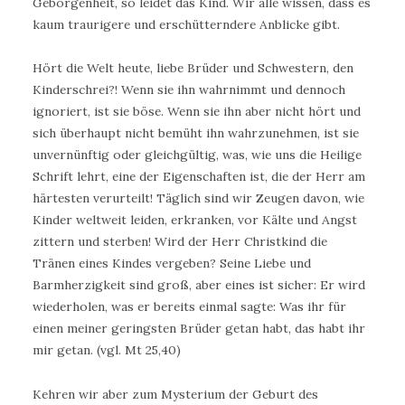
Geborgenheit, so leidet das Kind. Wir alle wissen, dass es
kaum traurigere und erschütterndere Anblicke gibt.
Hört die Welt heute, liebe Brüder und Schwestern, den
Kinderschrei?! Wenn sie ihn wahrnimmt und dennoch
ignoriert, ist sie böse. Wenn sie ihn aber nicht hört und
sich überhaupt nicht bemüht ihn wahrzunehmen, ist sie
unvernünftig oder gleichgültig, was, wie uns die Heilige
Schrift lehrt, eine der Eigenschaften ist, die der Herr am
härtesten verurteilt! Täglich sind wir Zeugen davon, wie
Kinder weltweit leiden, erkranken, vor Kälte und Angst
zittern und sterben! Wird der Herr Christkind die
Tränen eines Kindes vergeben? Seine Liebe und
Barmherzigkeit sind groß, aber eines ist sicher: Er wird
wiederholen, was er bereits einmal sagte: Was ihr für
einen meiner geringsten Brüder getan habt, das habt ihr
mir getan. (vgl. Mt 25,40)
Kehren wir aber zum Mysterium der Geburt des