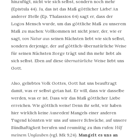
hinzufügt, nicht wie sich selbst, sondern noch mehr
(Epistula 44). Ja, das ist das Maß göttlicher Liebe! An
anderer Stelle (Ep. Thalassios 64) sagt er, dass der
Logos Mensch wurde, um das göttliche Maß zu unserem
Maß zu machen: Vollkommen ist nicht jener, der, wie er
sagt,
von Natur aus
seinen Nächsten liebt wie sich selbst,
sondern derjenige, der auf göttlich-übernatürliche Weise
für seinen Nächsten Sorge trägt und ihn mehr liebt als
sich selbst. Eben auf diese
übernatürliche
Weise liebt uns
Gott.
Also, geliebtes Volk Gottes, Gott hat uns beauftragt
damit, was er selbst getan hat. Er will, dass wir dasselbe
werden, was er ist. Dass wir das Maß göttlicher Liebe
erreichen. Wie göttlich weise! Denn ihr seht, wir haben
hier wirklich keine Ausreden! Mangels einer anderen
Tugend könnten wir uns auf unsere Schwäche, auf unsere
Sündhaftigkeit berufen und reumütig zu ihm rufen:
Hilf
meinem Unglauben
(vgl. Mk 9,24).
Mangelt es uns an