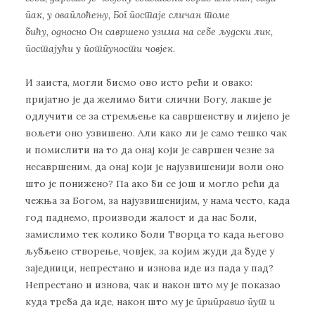
пак,
у оваплоћењу
,
Бог постаје сличан томе
бићу
,
односно Он савршено узима на себе људски лик
,
постајући у потпуности човјек.
И заиста, могли бисмо ово исто рећи и овако:
пријатно је да желимо бити слични Богу, лакше је
одлучити се за стремљење ка савршенству и лијепо је
вољети оно узвишено. Али како ли је само тешко чак
и помислити на то да онај који је савршен чезне за
несавршеним, да онај који је најузвишенији воли оно
што је понижено? Па ако би се још и могло рећи да
чежња за Богом, за најузвишенијим, у нама често, када
год паднемо, производи жалост и да нас боли,
замислимо тек колико боли Творца то када његово
љубљено створење, човјек, за којим жуди да буде у
заједници, непрестано и изнова иде из пада у пад?
Непрестано и изнова, чак и након што му је показао
куда треба да иде, након што му је
приправио пут и