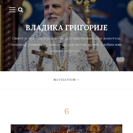
ВЛАДИКА ГРИГОРИЈЕ
Свијет је чудесан и неописив. Дотакнути његовом љепотом,
понекад успијевамо описати један његов дјелић, с већим или
мањим успјехом...
NAVIGATION
6