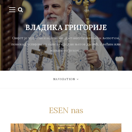
ВЛАДИКА ГРИГОРИЈЕ
Свијет је чудесан и неописив. Дотакнути његовом љепотом,
понекад успијевамо описати један његов дјелић, с већим или
мањим успјехом...
NAVIGATION
ESEN nas