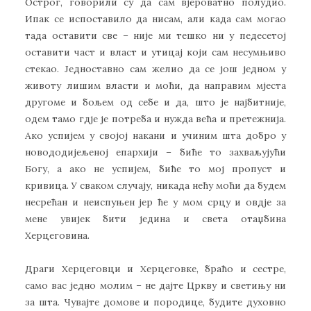
Острог, говорили су да сам вјероватно полудио.
Ипак се испоставило да нисам, али када сам могао
тада оставити све – није ми тешко ни у педесетој
оставити част и власт и утицај који сам несумњиво
стекао. Једноставно сам желио да се још једном у
животу лишим власти и моћи, да направим мјеста
другоме и бољем од себе и да, што је најбитније,
одем тамо гдје је потреба и нужда већа и претежнија.
Ако успијем у својој накани и учиним шта добро у
новододијељеној епархији – биће то захваљујући
Богу, а ако не успијем, биће то мој пропуст и
кривица. У сваком случају, никада нећу моћи да будем
несрећан и неиспуњен јер ће у мом срцу и овдје за
мене увијек бити једина и света отаџбина
Херцеговина.
Драги Херцеговци и Херцеговке, браћо и сестре,
само вас једно молим – не дајте Цркву и светињу ни
за шта. Чувајте домове и породице, будите духовно