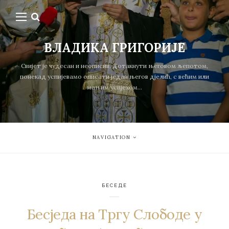
ВЛАДИКА ГРИГОРИЈЕ
Свијет је чудесан и неописив. Дотакнути његовом љепотом,
понекад успијевамо описати један његов дјелић, с већим или
мањим успјехом...
NAVIGATION
БЕСЕДЕ
Бесједа на Тргу Слободе у