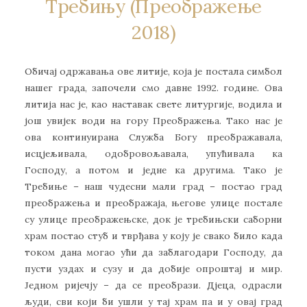
Требињу (Преображење
2018)
Обичај одржавања ове литије, која је постала симбол
нашег града, започели смо давне 1992. године. Ова
литија нас је, као наставак свете литургије, водила и
још увијек води на гору Преображења. Tако нас је
ова континуирана Служба Богу преображавала,
исцјељивала, одобровољавала, упућивала ка
Господу, а потом и једне ка другима. Тако је
Требиње – наш чудесни мали град – постао град
преображења и преображаја, његове улице постале
су улице преображењске, док је требињски саборни
храм постао стуб и тврђава у коју је свако било када
током дана могао ући да заблагодари Господу, да
пусти уздах и сузу и да добије опроштај и мир.
Једном ријечју – да се преобрази. Дјеца, одрасли
људи, сви који би ушли у тај храм па и у овај град