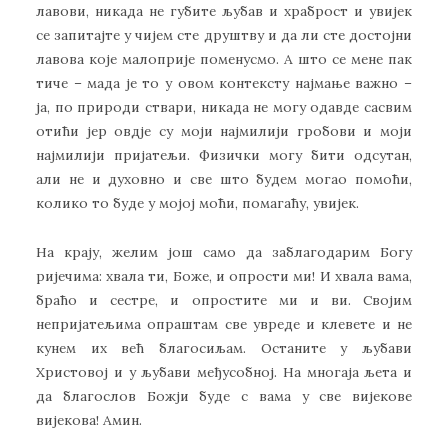
лавови, никада не губите љубав и храброст и увијек
се запитајте у чијем сте друштву и да ли сте достојни
лавова које малоприје поменусмо. А што се мене пак
тиче – мада је то у овом контексту најмање важно –
ја, по природи ствари, никада не могу одавде сасвим
отићи јер овдје су моји најмилији гробови и моји
најмилији пријатељи. Физички могу бити одсутан,
али не и духовно и све што будем могао помоћи,
колико то буде у мојој моћи, помагаћу, увијек.
На крају, желим још само да заблагодарим Богу
ријечима: хвала ти, Боже, и опрости ми! И хвала вама,
браћо и сестре, и опростите ми и ви. Својим
непријатељима опраштам све увреде и клевете и не
кунем их већ благосиљам. Останите у љубави
Христовој и у љубави међусобној. На многаја љета и
да благослов Божји буде с вама у све вијекове
вијекова! Амин.