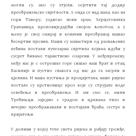
могли су, ако су хтјели, осјетити тај додир
преображењске свјетлости. А онда се над нама, као на
гори Тавору, уздигао нови храм, Херцеговачка
Грачаница, проповиједајући својом љепотом, а у
њему је свој смирај и коначни преображај нашао
бесмртни пјесник. Наши су манастири од разваљених
пећина постали лучезарна свјетила којима идући у
сусрет бивамо тајанствено озарени. У међувремену,
међу нас је с острошке горе сишао наш брат и отац
Василије и пустио свакога од нас да га загрли и
цјелива. И наша пустиња је процвјетала, наше ријеке
постале су крстионице кроз које су струјале воде
освећења и преображења. И ми смо се, мили
Требињци, заједно с градом и црквама тихо и
нечујно преображавали и постајали браћа, сестре и
пријатељи.
У долини у којој тече света ријека и рађају грожђе,