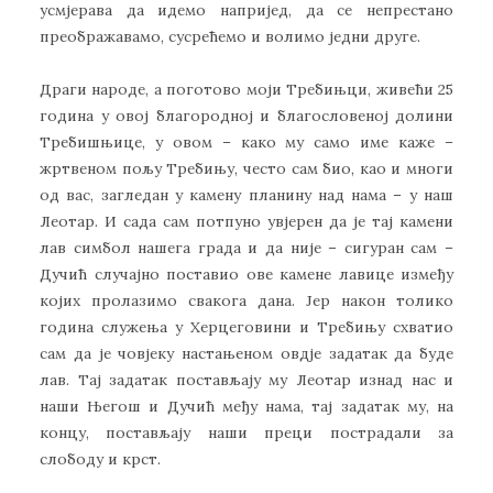
усмјерава да идемо напријед, да се непрестано
преображавамо, сусрећемо и волимо једни друге.
Драги народе, а поготово моји Требињци, живећи 25
година у овој благородној и благословеној долини
Требишњице, у овом – како му само име каже –
жртвеном пољу Требињу, често сам био, као и многи
од вас, загледан у камену планину над нама – у наш
Леотар. И сада сам потпуно увјерен да је тај камени
лав симбол нашега града и да није – сигуран сам –
Дучић случајно поставио ове камене лавице између
којих пролазимо свакога дана. Јер након толико
година служења у Херцеговини и Требињу схватио
сам да је човјеку настањеном овдје задатак да буде
лав. Тај задатак постављају му Леотар изнад нас и
наши Његош и Дучић међу нама, тај задатак му, на
концу, постављају наши преци пострадали за
слободу и крст.