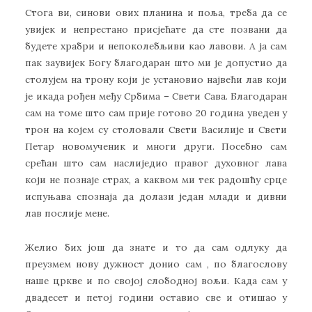
Стога ви, синови ових планина и поља, треба да се
увијек и непрестано присјећате да сте позвани да
будете храбри и непоколебљиви као лавови. А ја сам
пак заувијек Богу благодаран што ми је допустио да
столујем на трону који је установио највећи лав који
је икада рођен међу Србима – Свети Сава. Благодаран
сам на томе што сам прије готово 20 година уведен у
трон на којем су столовали Свети Василије и Свети
Петар новомученик и многи други. Посебно сам
срећан што сам наслиједио правог духовног лава
који не познаје страх, а каквом ми тек радошћу срце
испуњава спознаја да долази један млади и дивни
лав послије мене.
Желио бих још да знате и то да сам одлуку да
преузмем нову дужност донио сам , по благослову
наше цркве и по својој слободној вољи. Када сам у
двадесет и петој години оставио све и отишао у