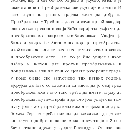
смокве, нар и све остало лијепо и укусно, бивало је
свакога новог Преображења све укусније и љепше. И
зато људи из разних крајева желе да дођу на
Преображење у Требиње, да се и сами преобразе, јер
сви смо ми грешни и своја бића неријетко умјесто да
преображавамо заправо изобличавамо. Увијек је
било и увијек ће бити оних које је Преображење
изобличавало али не зато што је тако хтио празник
и преображени Исус – не, то је био увијек њихов
избор и њихов рат против преображавања и
поправљања. Сви ви који се сјећате разореног града,
у коме бјеше све запустјело тих ратних година,
вјерујем да ћете се сложити са мном да је овај град
преображен. Али исто тако треба да имате на уму да
преображавању нема краја и да смо још увијек на том
путу, још смо у преображењским литијама и ходу ка
бољем. Јер не треба никада да мислимо да је све
апсолутно добро и да не може постати још боље.
Зато стално идемо у сусрет Господу а Он нас пак