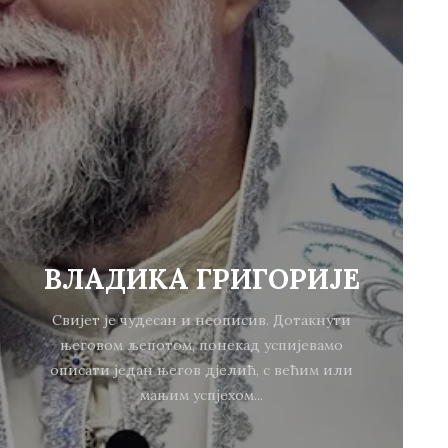
ВЛАДИКА ГРИГОРИЈЕ
Свијет је чудесан и неописив. Дотакнути
његовом љепотом, понекад успијевамо
описати један његов дјелић, с већим или
мањим успјехом...