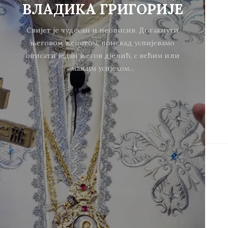
ВЛАДИКА ГРИГОРИЈЕ
Свијет је чудесан и неописив. Дотакнути
његовом љепотом, понекад успијевамо
описати један његов дјелић, с већим или
мањим успјехом...