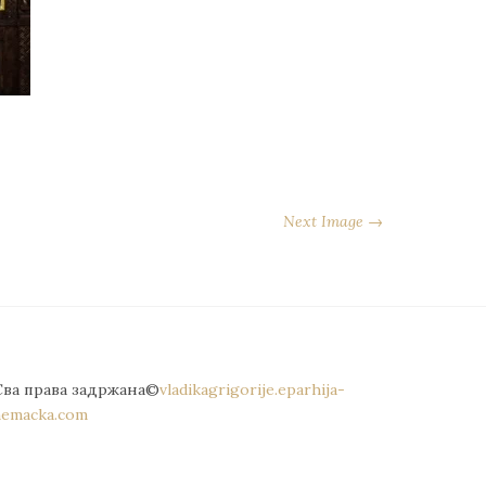
Next Image →
Сва права задржана©
vladikagrigorije.eparhija-
nemacka.com