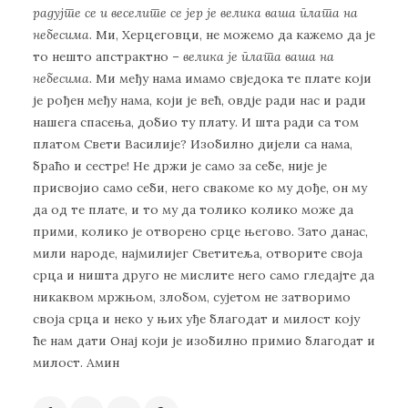
радујте се и веселите се јер је велика ваша плата на
небесима
. Ми, Херцеговци, не можемо да кажемо да је
то нешто апстрактно –
велика је плата ваша на
небесима
. Ми међу нама имамо свједока те плате који
је рођен међу нама, који је већ, овдје ради нас и ради
нашега спасења, добио ту плату. И шта ради са том
платом Свети Василије? Изобилно дијели са нама,
браћо и сестре! Не држи је само за себе, није је
присвојио само себи, него свакоме ко му дође, он му
да од те плате, и то му да толико колико може да
прими, колико је отворено срце његово. Зато данас,
мили народе, најмилијег Светитеља, отворите своја
срца и ништа друго не мислите него само гледајте да
никаквом мржњом, злобом, сујетом не затворимо
своја срца и неко у њих уђе благодат и милост коју
ће нам дати Онај који је изобилно примио благодат и
милост. Амин