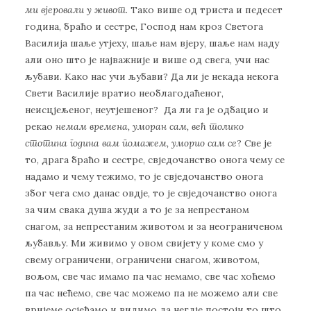
ми вјеровали у живот
. Тако више од триста и педесет
година, браћо и сестре, Господ нам кроз Светога
Василија шаље утјеху, шаље нам вјеру, шаље нам наду
али оно што је најважније и више од свега, учи нас
љубави. Како нас учи љубави? Да ли је некада некога
Свети Василије вратио необлагодаћеног,
неисцјељеног, неутјешеног? Да ли га је одбацио и
рекао
немам времена, уморан сам, већ толико
стотина година вам помажем, уморио сам се
? Све је
то, драга браћо и сестре, свједочанство онога чему се
надамо и чему тежимо, то је свједочанство онога
због чега смо данас овдје, то је свједочанство онога
за чим свака душа жуди а то је за непрестаном
снагом, за непрестаним животом и за неограниченом
љубављу. Ми живимо у овом свијету у коме смо у
свему ограничени, ограничени снагом, животом,
вољом, све час имамо па час немамо, све час хоћемо
па час нећемо, све час можемо па не можемо али све
вријеме осјећамо и видимо да негдје постоји то што