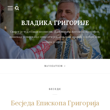
ВЛАДИКА ГРИГОРИЈЕ
Свијет је чудесан и неописив. Дотакнути његовом љепотом,
понекад успијевамо описати један његов дјелић, с већим или
мањим успјехом...
NAVIGATION
БЕСЕДЕ
Бесједа Епископа Григорија