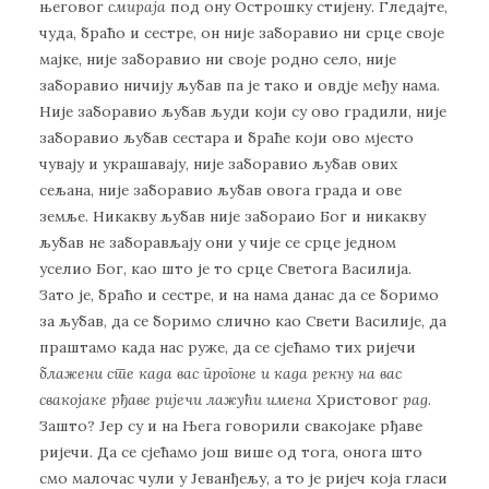
његовог
смираја
под ону Острошку стијену. Гледајте,
чуда, браћо и сестре, он није заборавио ни срце своје
мајке, није заборавио ни своје родно село, није
заборавио ничију љубав па је тако и овдје међу нама.
Није заборавио љубав људи који су ово градили, није
заборавио љубав сестара и браће који ово мјесто
чувају и украшавају, није заборавио љубав ових
сељана, није заборавио љубав овога града и ове
земље. Никакву љубав није забораио Бог и никакву
љубав не заборављају они у чије се срце једном
уселио Бог, као што је то срце Светога Василија.
Зато је, браћо и сестре, и на нама данас да се боримо
за љубав, да се боримо слично као Свети Василије, да
праштамо када нас руже, да се сјећамо тих ријечи
блажени сте када вас прогоне и када рекну на вас
свакојаке рђаве ријечи лажући имена
Христовог
рад
.
Зашто? Јер су и на Њега говорили свакојаке рђаве
ријечи. Да се сјећамо још више од тога, онога што
смо малочас чули у Јеванђељу, а то је ријеч која гласи