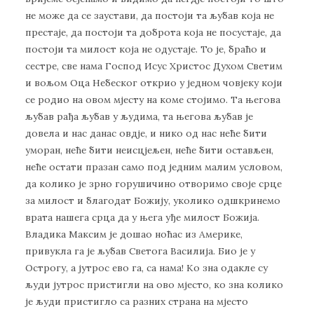
не може да се заустави, да постоји та љубав која не
престаје, да постоји та доброта која не посустаје, да
постоји та милост која не одустаје. То је, браћо и
сестре, све нама Господ Исус Христос Духом Светим
и вољом Оца Небеског открио у једном човјеку који
се родио на овом мјесту на коме стојимо. Та његова
љубав рађа љубав у људима, та његова љубав је
довела и нас данас овдје, и нико од нас неће бити
уморан, неће бити неисцјељен, неће бити остављен,
неће остати празан само под једним малим условом,
да колико је зрно горушичино отворимо своје срце
за милост и благодат Божију, уколико одшкринемо
врата нашега срца да у њега уђе милост Божија.
Владика Максим је дошао ноћас из Америке,
привукла га је љубав Светога Василија. Био је у
Острогу, а јутрос ево га, са нама! Ко зна одакле су
људи јутрос пристигли на ово мјесто, ко зна колико
је људи пристигло са разних страна на мјесто