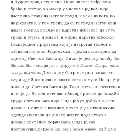
и Чудотворац острошки. Нема никога међу нама,
браћо и сестре, ко макар у мислима једном није
наслонио главу на његове груди, и нема никога, ко
није схватио, у том трену, да су те груди јастук који
нам је Господ послао из царства небеског, да су те
груди и утјеха, и живот, и мирис царства небеског.
Имам једног пријатеља који је изврстан теолог и
озбиљан научник. Једном сам га једва наговорио да
оде код Светога Василија. Он ми је рекао
учинићу ти
то али ти знаш да ја не вјерујем у такве ствари, ипак
сам ја научник.
Дошао је у Острог, чудио се зашто
људи иду боси пјешке, зашто се тако муче. На крају је
дошао до Светога Василија. Тако је стајао свештеник
и он је, да би испоштовао обичај, пришао да пољуби
груди Светога Василија. Онда је чуо дубоко и јасно
дисање. Пошто је научник, почео је да открива оне
одежде мислећи да је неко нешто подметнуо а
дисање се стално појачавало. Онда је, сав
претрнувши, рекао
ипак, овдје лежи живот да бисмо