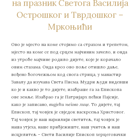
на празник Светога Василија
Острошког и Тврдошког –
Мркоњићи
Ово је мјесто на коме стојимо са страхом и трепетом,
мјесто на коме се под срцем мајчиним зачело, и онда
из утробе мајчине родило дијете, које је корачало
овим стазама. Онда кроз ово поље отишло даље,
вођено богочежњом код свога стрица, у манастир
Завалу да изучава Света Писма. Мудри људи видевши
ко је и какво је то дијете, изабраше га за Епископа
ове земље. Изабрао га је Патријарх пећки Пајсије,
како је записано,
видјећи његово лице
. То дијете, тај
Епископ, тај човјек је свједок васкрсења Христовог.
Тај човјек је наш најмилији светитељ, тај човјек је
наша утјеха, наше прибјежиште, наш учитељ и наш
исцјелитељ – Свети Василије Епископ херцеговачки