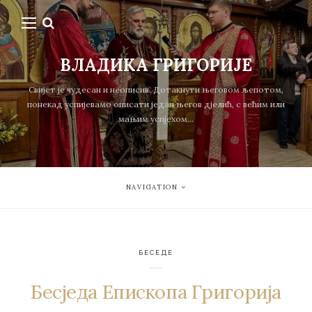
ВЛАДИКА ГРИГОРИЈЕ
Свијет је чудесан и неописив. Дотакнути његовом љепотом,
понекад успијевамо описати један његов дјелић, с већим или
мањим успјехом...
NAVIGATION
БЕСЕДЕ
Бесједа Епископа Григорија