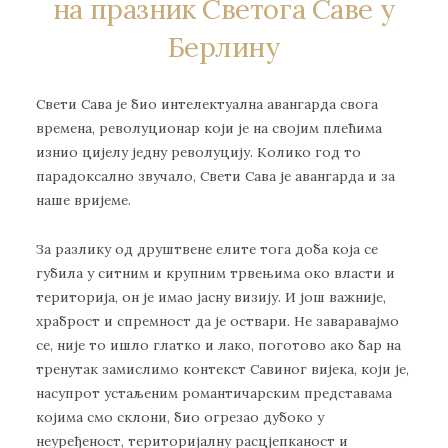
на празник Светога Саве у
Берлину
Свети Сава је био интелектуална авангарда свога
времена, револуционар који је на својим плећима
изнио цијелу једну револуцију. Колико год то
парадоксално звучало, Свети Сава је авангарда и за
наше вријеме.
За разлику од друштвене елите тога доба која се
губила у ситним и крупним трвењима око власти и
територија, он је имао јасну визију. И још важније,
храброст и спремност да је оствари. Не заваравајмо
се, није то ишло глатко и лако, поготово ако бар на
тренутак замислимо контекст Савиног вијека, који је,
насупрот устаљеним романтичарским представама
којима смо склони, био огрезао дубоко у
неуређеност, територијалну расцјепканост и