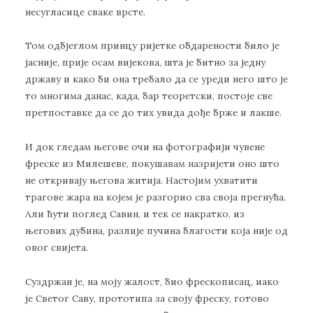
несугласице сваке врсте.
Том одбјеглом принцу ријетке обдарености било је
јасније, прије осам вијекова, шта је битно за једну
државу и како би она требало да се уреди него што је
то многима данас, када, бар теоретски, постоје све
претпоставке да се до тих увида дође брже и лакше.
И док гледам његове очи на фотографији чувене
фреске из Милешеве, покушавам назријети оно што
не откривају његова житија. Настојим ухватити
трагове жара на којем је разгорио сва своја прегнућа.
Али ћути поглед Савин, и тек се накратко, из
његових дубина, разлије пучина благости која није од
овог свијета.
Суздржан је, на моју жалост, био фрескописац, иако
је Светог Саву, прототипа за своју фреску, готово