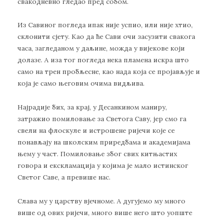
свакодневно гледао пред собом.
Из Савиног погледа ипак није успио, или није хтио,
склонити сјету. Као да ће Сави очи засузити свакога
часа, загледаном у даљине, можда у вијекове који
долазе. А иза тог погледа нека пламена искра што
само на трен пробљесне, као нада која се пројављује и
која је само његовим очима видљива.
Најрадије бих, за крај, у Десанкином маниру,
затражио помиловање за Светога Саву, јер смо га
свели на флоскуле и истрошене ријечи које се
понављају на школским приредбама и академијама
њему у част. Помиловање због свих китњастих
говора и екскламација у којима је мало истинског
Светог Саве, а превише нас.
Слава му у царству вјечноме. А дугујемо му много
више од ових ријечи, много више него што уопште