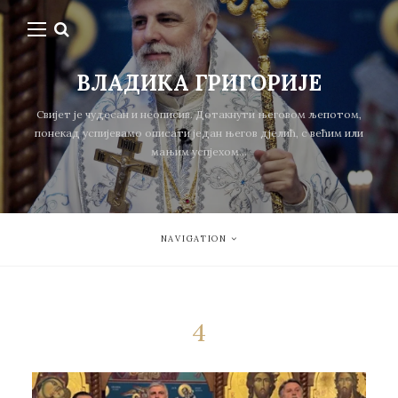
ВЛАДИКА ГРИГОРИЈЕ
Свијет је чудесан и неописив. Дотакнути његовом љепотом,
понекад успијевамо описати један његов дјелић, с већим или
мањим успјехом...
NAVIGATION
4