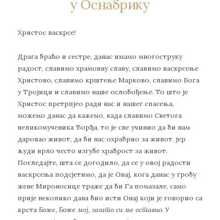
у Оснабрику
Христос васкрсе!
Драга браћо и сестре, данас имамо многоструку
радост, славимо храмовну славу, славимо васкрсење
Христово, славимо крштење Марково, славимо Бога
у Тројици и славимо наше ослобођење. То што је
Христос претрпјео ради нас и нашег спасења,
можемо данас да кажемо, када славимо Светога
великомученика Ђорђа, то је све учинио да би нам
даровао живот, да би нас охрабрио за живот, јер
људи врло често изгубе храброст за живот.
Погледајте, шта се догодило, да се у овој радости
васкрсења подсјетимо, да је Овај, кога данас у гробу
жене Мироносице траже да би Га помазале, само
прије неколико дана био исти Онај који је говорио са
крста
Боже, Боже мој, зашто си ме оставио
. У