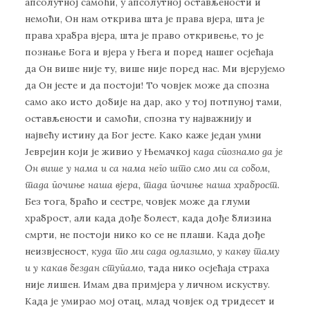
апсолутној самоћи, у апсолутној остављености и
немоћи, Он нам открива шта је права вјера, шта је
права храбра вјера, шта је право откривење, то је
познање Бога и вјера у Њега и поред нашег осјећаја
да Он више није ту, више није поред нас. Ми вјерујемо
да Он јесте и да постоји! То човјек може да спозна
само ако исто добије на дар, ако у тој потпуној тами,
остављености и самоћи, спозна ту најважнију и
највећу истину да Бог јесте. Како каже један умни
Јеврејин који је живио у Њемачкој
када спознамо да је
Он више у нама и са нама него што смо ми са собом,
тада почиње наша вјера, тада почиње наша храброст
.
Без тога, браћо и сестре, човјек може да глуми
храброст, али када дође болест, када дође близина
смрти, не постоји нико ко се не плаши. Када дође
неизвјесност,
куда то ми сада одлазимо, у какву таму
и у какав бездан ступамо
, тада нико осјећаја страха
није лишен. Имам два примјера у личном искуству.
Када је умирао мој отац, млад човјек од тридесет и