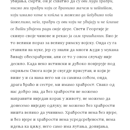
убијања, смрти, он је схватио да су
ови људи храбри,
нисмо ми храбри који се бранимо мачем и штитом,
који имамо коње и копља и можемо да погубимо кога
пожелимо, него, храбри су ови који не убијају и не плаше
се бити убијени ради своје вјере
. Свети Георгије је
скинуо своје чинове и рекао
ја сам хришћанин
. Био је
то велики пораз за велику римску војску. Онда су га
ставили на муке, јер су знали да многи људи у мукама
бивају обесхрабрени, али се то у овом случају није
десило. Када неко истински и дубоко повјерује под
окриљем Онога који је свугдје присутан, и који је
више у и са нама него ми са самима собом, онда,
драга браћо и сестре, ми имамо храброст. Свако од
нас добро зна, да без храбрости не можемо
направити ниједан корак у животу, не можемо да
донесемо ниједну одлуку, не можемо без храбрости
ништа велико да учинимо. Храбрости нема без вјере,
и без вјере и храбрости нема усредсређености, нема
идења ка циљу, него само има лутања, довијања,