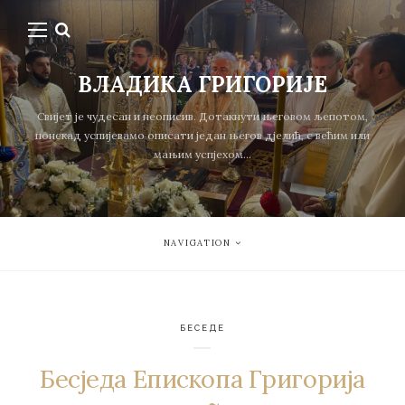
ВЛАДИКА ГРИГОРИЈЕ
Свијет је чудесан и неописив. Дотакнути његовом љепотом,
понекад успијевамо описати један његов дјелић, с већим или
мањим успјехом...
NAVIGATION
БЕСЕДЕ
Бесједа Епископа Григорија