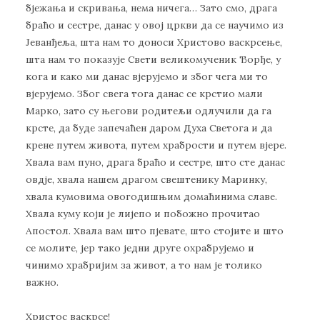
бјежања и скривања, нема ничега… Зато смо, драга
браћо и сестре, данас у овој цркви да се научимо из
Јеванђеља, шта нам то доноси Христово васкрсење,
шта нам то показује Свети великомученик Ђорђе, у
кога и како ми данас вјерујемо и због чега ми то
вјерујемо. Због свега тога данас се крстио мали
Марко, зато су његови родитељи одлучили да га
крсте, да буде запечаћен даром Духа Светога и да
крене путем живота, путем храбрости и путем вјере.
Хвала вам пуно, драга браћо и сестре, што сте данас
овдје, хвала нашем драгом свештенику Маринку,
хвала кумовима овогодишњим домаћинима славе.
Хвала куму који је лијепо и побожно прочитао
Апостол. Хвала вам што пјевате, што стојите и што
се молите, јер тако једни друге охрабрујемо и
чинимо храбријим за живот, а то нам је толико
важно.
Христос васкрсе!