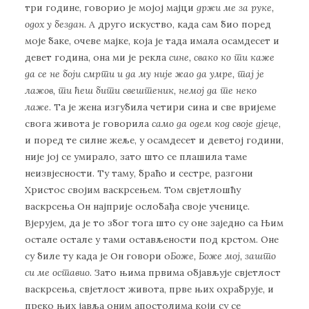
три године, говорио је мојој мајци
држи ме за руке,
одох у бездан
. А друго искуство, када сам био поред
моје баке, очеве мајке, која је тада имала осамдесет и
девет година, она ми је рекла
сине, свако ко ти каже
да се не боји смрти и да му није жао да умре, тај је
лажов, ти ћеш бити свештеник, немој да те неко
лаже
. Та је жена изгубила четири сина и све вријеме
свога живота је говорила
само да одем код своје дјеце
,
и поред те силне жеље, у осамдесет и деветој години,
није јој се умирало, зато што се плашила таме
неизвјесности. Ту таму, браћо и сестре, разгони
Христос својим васкрсењем. Том свјетлошћу
васкрсења Он најприје ослобађа своје ученице.
Вјерујем, да је то због тога што су оне заједно са Њим
остале остале у тами остављености под крстом. Оне
су биле ту када је Он говори о
Боже, Боже мој, зашто
си ме оставио
. Зато њима првима објављује свјетлост
васкрсења, свјетлост живота, прве њих охрабрује, и
преко њих јавља оним апостолима који су се