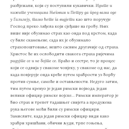
разбјежали, који су поступили кукавички.
Идите и
кажите ученицима Његовим и Петру да пред вама оде
у Галилеју, тамо ћете га видјети
као што поручује
Господ преко Анђела који сјеђаше на гробу. Њих
више није обузимао страх као онда под крстом, када
су биле скамењене, сада их је обузимало
страхопоштовање, нешто сасвим другачије од страха.
Христос ће их ослободити свакога страха ријечима
радујте се и не бојте се
. Браћо и сестре, то је процес
који се одвија у свакоме човјеку, у свакоме од нас, да
када повјерује онда креће путем храбрости уз борбу
против сумње, самоће и остављености. Недуго затим,
тим путем кренуо је један римски војвода, један
велики официр римске војске… Римски император је
био страх и трепет тадашњег свијета а продужена
рука његове моћи били су римски официри.
Замислите, када један римски официр види како
храбри хришћани, обични људи, трпе гоњења,