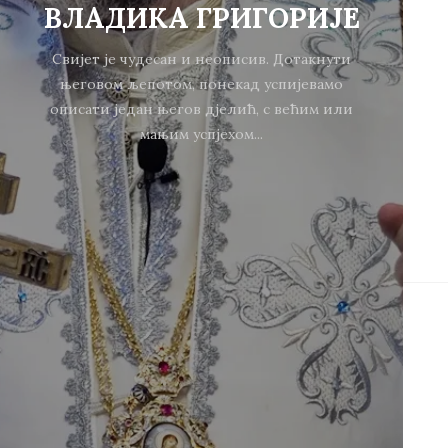
ВЛАДИКА ГРИГОРИЈЕ
Свијет је чудесан и неописив. Дотакнути
његовом љепотом, понекад успијевамо
описати један његов дјелић, с већим или
мањим успјехом...