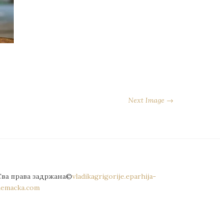
Next Image →
Сва права задржана©
vladikagrigorije.eparhija-
nemacka.com