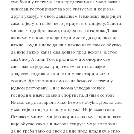
смо били у гостима. Јело представља не мало важан
чинилац гостопримства које указујемо и које нам
други указују. У овом данашњем Јеванђељу није ријеч
само о јелу, о гозби, него је ријеч и о одијелу. Заиста,
ми сви то добро знамо, одијело нас открива. Данас
живимо у времену када људи мисле да одијело није
важно. Људи мисле да није важно како сам се обукао,
да није важно какав сам дошао пред некога. Љетос
сам био у Атини. Том приликом договорио сам
састанак са једним пријатељем, кога познајем
двадесет година и који је од мене старији исто
толико. Договорили смо се да ћемо се састати у
једном ресторану. Он је веома угледан човјек,
господин, иначе славни спортиста, Душан се зове.
Нисмо се договарали како ћемо се обући. Дошао сам
у мантији а он је дошао у кошуљи. Није имао сако.
Петнаест минута ми је говорио како му је криво што
није обукао сако а и његова супруга му је говорила
да не треба тако одјевен да иде пред владику. Рекао