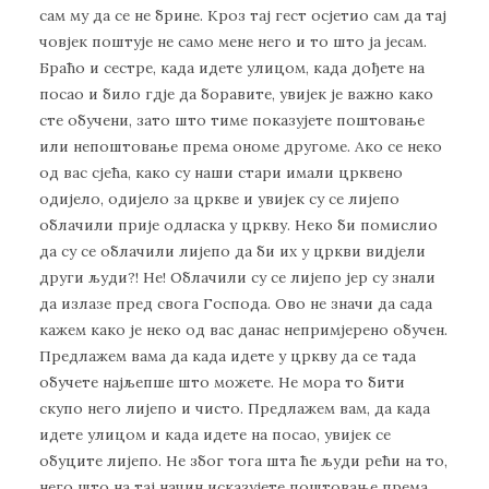
сам му да се не брине. Кроз тај гест осјетио сам да тај
човјек поштује не само мене него и то што ја јесам.
Браћо и сестре, када идете улицом, када дођете на
посао и било гдје да боравите, увијек је важно како
сте обучени, зато што тиме показујете поштовање
или непоштовање према ономе другоме. Ако се неко
од вас сјећа, како су наши стари имали црквено
одијело, одијело за цркве и увијек су се лијепо
облачили прије одласка у цркву. Неко би помислио
да су се облачили лијепо да би их у цркви видјели
други људи?! Не! Облачили су се лијепо јер су знали
да излазе пред свога Господа. Ово не значи да сада
кажем како је неко од вас данас непримјерено обучен.
Предлажем вама да када идете у цркву да се тада
обучете најљепше што можете. Не мора то бити
скупо него лијепо и чисто. Предлажем вам, да када
идете улицом и када идете на посао, увијек се
обуците лијепо. Не због тога шта ће људи рећи на то,
него што на тај начин исказујете поштовање према