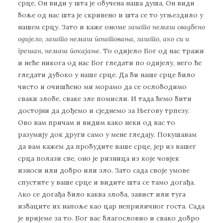
срце, Он види у шта је обучена наша душа, Он види
боље од нас шта је скривено и шта се то угњездило у
нашем срцу. Зато и каже ономе
зашто немаш свадбено
одијело, зашто немаш поштовањ
а
, зашто, ако си и
грешан, немаш покајање
. То одијело Бог од нас тражи
и неће никога од нас Бог гледати по одијелу, него ће
гледати дубоко у наше срце. Да би наше срце било
чисто и очишћено ми морамо да се ослободимо
сваки злобе, сваке зле помисли. И тада ћемо бити
достојни да дођемо и сједнемо за Његову трпезу.
Ово вам причам и видим како неки од вас то
разумију док други само у мене гледају. Покушавам
да вам кажем да пробудите ваше срце, јер из вашег
срца полази све, оно је ризница из које човјек
износи или добро или зло. Зато сада своје умове
спустите у ваше срце и видите шта се тамо догађа.
Ако се догађа било каква злоба, завист или туга
избаците их напоље као цар неприличног госта. Сада
је вријеме за то. Бог вас благословио и свако добро