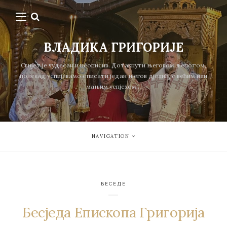
ВЛАДИКА ГРИГОРИЈЕ
Свијет је чудесан и неописив. Дотакнути његовом љепотом,
понекад успијевамо описати један његов дјелић, с већим или
мањим успјехом...
NAVIGATION
БЕСЕДЕ
Бесједа Епископа Григорија