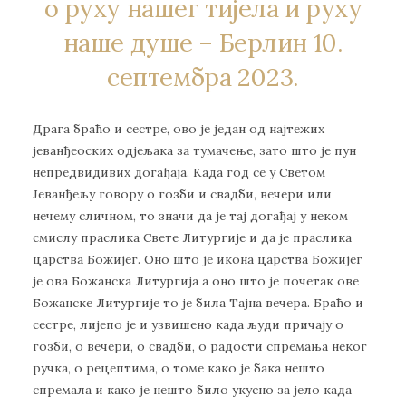
о руху нашег тијела и руху
наше душе – Берлин 10.
септембра 2023.
Драга браћо и сестре, ово је један од најтежих
јеванђеоских одјељака за тумачење, зато што је пун
непредвидивих догађаја. Када год се у Светом
Јеванђељу говору о гозби и свадби, вечери или
нечему сличном, то значи да је тај догађај у неком
смислу праслика Свете Литургије и да је праслика
царства Божијег. Оно што је икона царства Божијег
је ова Божанска Литургија а оно што је почетак ове
Божанске Литургије то је била Тајна вечера. Браћо и
сестре, лијепо је и узвишено када људи причају о
гозби, о вечери, о свадби, о радости спремања неког
ручка, о рецептима, о томе како је бака нешто
спремала и како је нешто било укусно за јело када