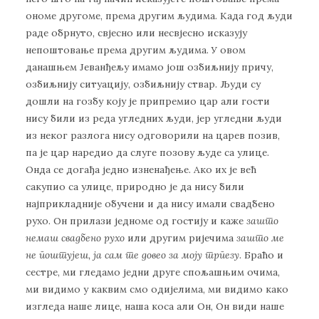
ономе другоме, према другим људима. Када год људи
раде обрнуто, свјесно или несвјесно исказују
непоштовање према другим људима. У овом
данашњем Јеванђељу имамо још озбиљнију причу,
озбиљнију ситуацију, озбиљнију ствар. Људи су
дошли на гозбу коју је припремио цар али гости
нису били из реда угледних људи, јер угледни људи
из неког разлога нису одговорили на царев позив,
па је цар наредио да слуге позову људе са улице.
Онда се догађа једно изненађење. Ако их је већ
сакупио са улице, природно је да нису били
најприкладније обучени и да нису имали свадбено
рухо. Он прилази једноме од гостију и каже
зашто
немаш свадбено рухо
или другим ријечима
зашто ме
не поштујеш, ја сам те довео за моју трпезу
. Браћо и
сестре, ми гледамо једни друге спољашњим очима,
ми видимо у каквим смо одијелима, ми видимо како
изгледа наше лице, наша коса али Он, Он види наше