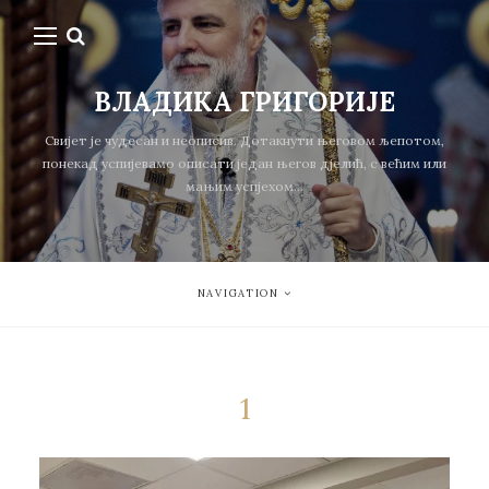
ВЛАДИКА ГРИГОРИЈЕ
Свијет је чудесан и неописив. Дотакнути његовом љепотом,
понекад успијевамо описати један његов дјелић, с већим или
мањим успјехом...
NAVIGATION
1