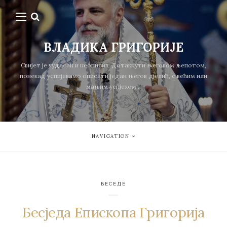
ВЛАДИКА ГРИГОРИЈЕ
Свијет је чудесан и неописив. Дотакнути његовом љепотом,
понекад успијевамо описати један његов дјелић, с већим или
мањим успјехом...
NAVIGATION
БЕСЕДЕ
Бесједа Епископа Григорија