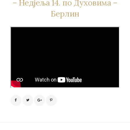
– Недјеља 14. по Духовима –
Берлин