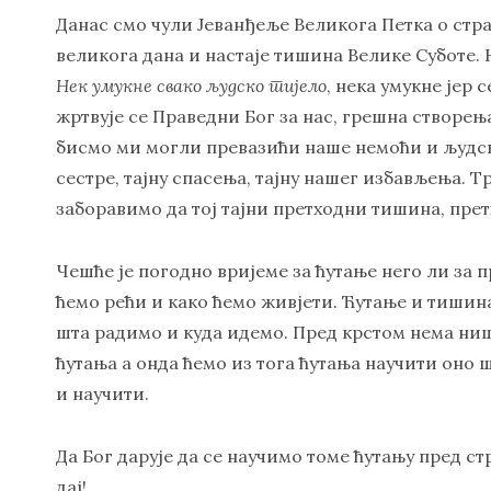
Данас смо чули Јеванђеље Великога Петка о стра
великога дана и настаје тишина Велике Суботе. На
Нек умукне свако људско тијело
, нека умукне јер 
жртвује се Праведни Бог за нас, грешна створења
бисмо ми могли превазићи наше немоћи и људск
сестре, тајну спасења, тајну нашег избављења. Тр
заборавимо да тој тајни претходни тишина, прет
Чешће је погодно вријеме за ћутање него ли за
ћемо рећи и како ћемо живјети. Ћутање и тишина
шта радимо и куда идемо. Пред крстом нема ништ
ћутања а онда ћемо из тога ћутања научити оно 
и научити.
Да Бог дарује да се научимо томе ћутању пред с
дај!