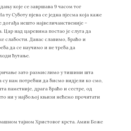
дању које се завршава 9 часом тог
 ту Суботу пјева се једна пјесма која каже
се догађа нешто највеличанственије –
. Цар над царевима постао је слуга да
е слабости. Данас славимо, браћо и
еба да се научимо и не треба да
ходи ћутање.
 причање зато размислимо у тишини шта
 су нам потребни да бисмо видјели ко смо,
а паметније, драга браћо и сестре, од
што ни у најбољој књизи нећемо прочитати
трашном тајном Христовог крста. Амин Боже