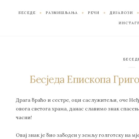
БЕСЕДЕ
РАЗМИШЉАЊА
РЕЧИ
ДИЈАЛОЗИ
ИНСТАГ
БЕСЕД
Бесједа Епископа Григор
Драга браћо и сестре, оци саслужитељи, оче Неђ
овога светога храма, данас славимо знак спасењ
часни!
Овај знак је био забоден у земљу голготску на м