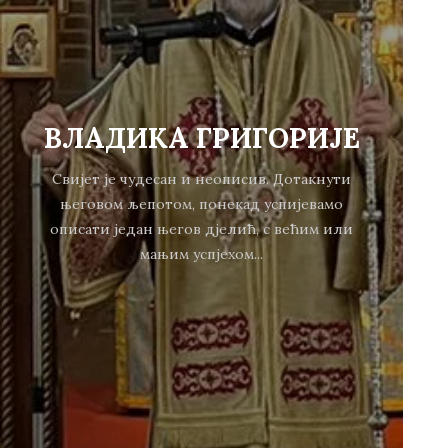
ВЛАДИКА ГРИГОРИЈЕ
Свијет је чудесан и неописив. Дотакнути
његовом љепотом, понекад успијевамо
описати један његов дјелић, с већим или
мањим успјехом...