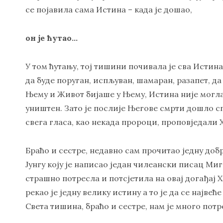
се појавила сама Истина – када је дошао,
он је ћутао…
У том ћутању, тој тишини почивала је сва Истин
да буде поруган, испљуван, шамаран, разапет, да
Њему и Живот бијаше у Њему, Истина није могла
уништен. Зато је послије Његове смрти дошло с
свега гласа, као некада пророци, проповједали 
Браћо и сестре, недавно сам прочитао једну доб
Јунгу коју је написао један чилеански писац Миге
страшно потресла и потсјетила на овај догађај 
рекао је једну велику истину а то је да се најве
Света тишина, браћо и сестре, нам је много потр