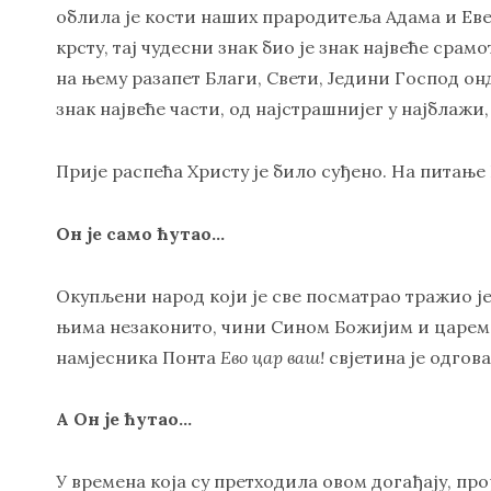
облила је кости наших прародитеља Адама и Еве.
крсту, тај чудесни знак био је знак највеће срам
на њему разапет Благи, Свети, Једини Господ он
знак највеће части, од најстрашнијег у најблажи,
Прије распећа Христу је било суђено. На питањ
Он је само ћутао…
Окупљени народ који је све посматрао тражио је
њима незаконито, чини Сином Божијим и царем 
намјесника Понта
Ево цар ваш!
свјетина је одгов
А Он је ћутао…
У времена која су претходила овом догађају, пр