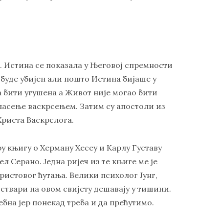
а. Истина се показала у Његовој спремности
 буде убијен али пошто Истина бијаше у
 бити угушена а Живот није могао бити
пасење васкрсењем. Затим су апостоли из
Христа Васкрслога.
ру књигу о Херману Хесеу и Карлу Густаву
л Серано. Једна ријеч из те књиге ме је
Христовог ћутања. Велики психолог Јунг,
ће ствари на овом свијету дешавају у тишини.
ебна јер понекад треба и да прећутимо.