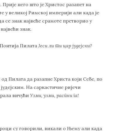
 Прије него што је Христос разапет на
оте у великој Римској империји али када је
да се знак највеће срамоте претворио у
 највећи знак.
е Понтија Пилата
Јеси ли ти цар јудејски?
 од Пилата да разапне Христа који Себе, по
јудејским. На саркастичне ријечи
арала вичући
Узми, узми, распни га!
ороци су говорили, викали о Њему али када