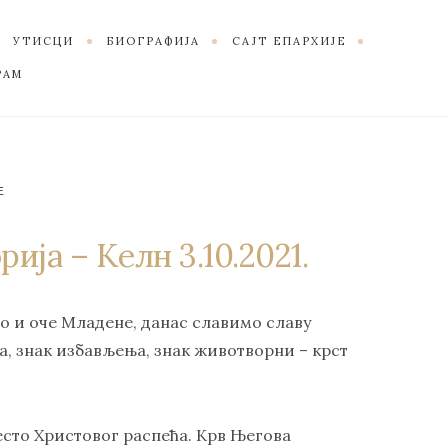
УТИСЦИ
БИОГРАФИЈА
САЈТ ЕПАРХИЈЕ
РАМ
Е
ија – Келн 3.10.2021.
о и оче Младене, данас славимо славу
а, знак избављења, знак животворни – крст
јесто Христовог распећа. Крв Његова