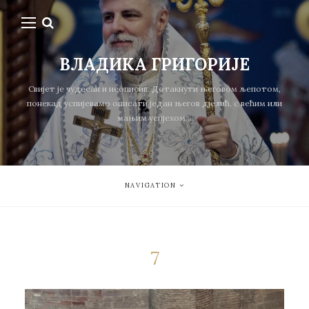
ВЛАДИКА ГРИГОРИЈЕ
Свијет је чудесан и неописив. Дотакнути његовом љепотом,
понекад успијевамо описати један његов дјелић, с већим или
мањим успјехом...
NAVIGATION
7