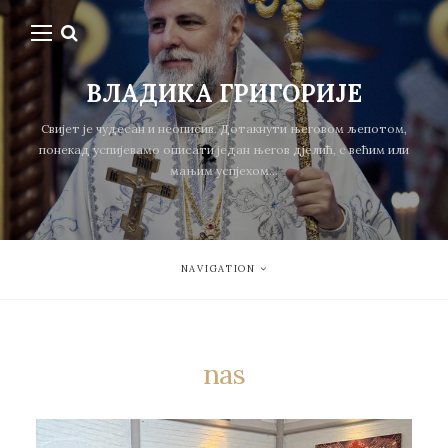
ВЛАДИКА ГРИГОРИЈЕ
Свијет је чудесан и неописив. Дотакнути његовом љепотом,
понекад успијевамо описати један његов дјелић, с већим или
мањим успјехом...
NAVIGATION
nas