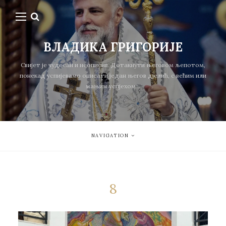
ВЛАДИКА ГРИГОРИЈЕ
Свијет је чудесан и неописив. Дотакнути његовом љепотом,
понекад успијевамо описати један његов дјелић, с већим или
мањим успјехом...
NAVIGATION
8