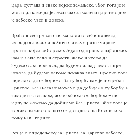
цара, султана и сваке војске земаљске. Због тога је и
могао да каже да је земаљско за малена царство, док
је небеско увек и довека.
Браћо и сестре, ми сви, ма колико себи понекад
изгледали мало и небитно, имамо разне тиране
против којих се боримо. Један од првих и најближих
нам је наше тело и страсти, жеље и хтења да
будемо
неко
и
нешто
, да будемо изнад некога, пре
некога, да будемо некоме некаква власт. Против тога
није лако да се боримо. За ту борбу нам је потребан
Христос. Без Њега не можемо да добијемо ту борбу, а
тако је и са сваком, иоле озбиљном, борбом – ни
једну не можемо да добијемо без Христа. Због тога је
толико важно оно што се догодило на Косовском
пољу 1389. године.
Реч је о опредењењу за Христа, за Царство небеско,