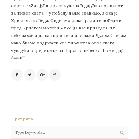
смрт не убијајући друге људе, већ дајући свој живот
за живот света. Ту победу данас славимо, а она је
Христова победа. Овде смо данас ради те победе и
пред Христом молећи му се да нас приведе Оцу
небескоме и да нас просвети и оснажи Духом Светим
како бисмо издржали сва тиранства овог света
чувајући опредељење за Царство небеско. Боже, дај!
Амин!“
Претрага