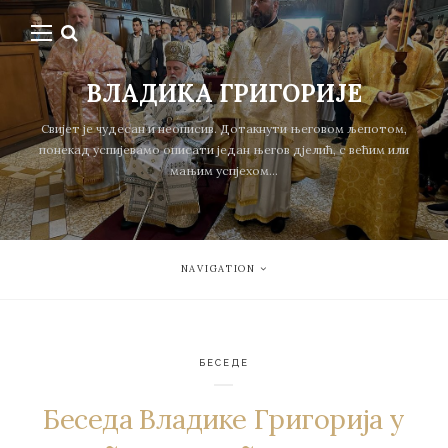
ВЛАДИКА ГРИГОРИЈЕ
Свијет је чудесан и неописив. Дотакнути његовом љепотом,
понекад успијевамо описати један његов дјелић, с већим или
мањим успјехом...
NAVIGATION
БЕСЕДЕ
Беседа Владике Григорија у