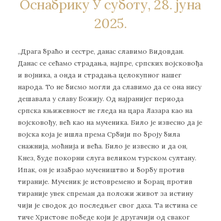
Оснабрику У суботу, 28. јуна
2025.
„Драга браћо и сестре, данас славимо Видовдан.
Данас се сећамо страдања, најпре, српских војсковођа
и војника, а онда и страдања целокупног нашег
народа. То не бисмо могли да славимо да се она нису
дешавала у славу Божију. Од најранијег периода
српска књижевност не гледа на цара Лазара као на
војсковођу, већ као на мученика. Било је извесно да је
војска која је ишла према Србији по броју била
снажнија, моћнија и већа. Било је извесно и да он,
Кнез, буде покорни слуга великом турском султану.
Ипак, он је изабрао мучеништво и борбу против
тираније. Мученик је истовремено и борац против
тираније увек спреман да положи живот за истину
чији је сводок до последњег свог даха. Та истина се
тиче Христове победе који је другачији од сваког