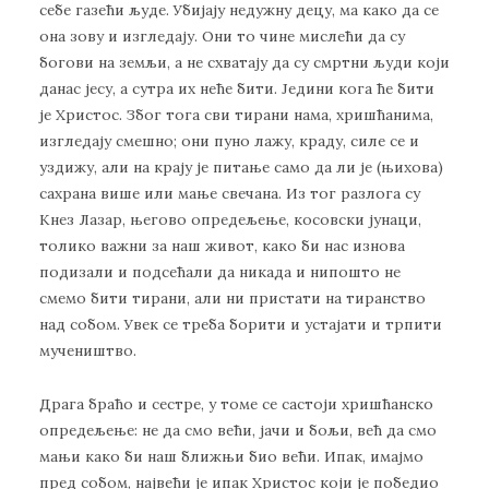
себе газећи људе. Убијају недужну децу, ма како да се
она зову и изгледају. Они то чине мислећи да су
богови на земљи, а не схватају да су смртни људи који
данас јесу, а сутра их неће бити. Једини кога ће бити
је Христос. Због тога сви тирани нама, хришћанима,
изгледају смешно; они пуно лажу, краду, силе се и
уздижу, али на крају је питање само да ли је (њихова)
сахрана више или мање свечана. Из тог разлога су
Кнез Лазар, његово опредељење, косовски јунаци,
толико важни за наш живот, како би нас изнова
подизали и подсећали да никада и нипошто не
смемо бити тирани, али ни пристати на тиранство
над собом. Увек се треба борити и устајати и трпити
мучеништво.
Драга браћо и сестре, у томе се састоји хришћанско
опредељење: не да смо већи, јачи и бољи, већ да смо
мањи како би наш ближњи био већи. Ипак, имајмо
пред собом, највећи је ипак Христос који је победио