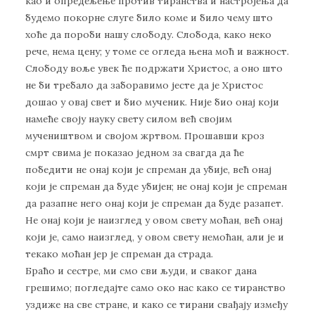
као и опредељење против тиранства и настројења да
будемо покорне слуге било коме и било чему што
хоће да пороби нашу слободу. Слобода, како неко
рече, нема цену; у томе се огледа њена моћ и важност.
Слободу воље увек ће подржати Христос, а оно што
не би требало да заборавимо јесте да је Христос
дошао у овај свет и био мученик. Није био онај који
намеће своју науку свету силом већ својим
мучеништвом и својом жртвом. Прошавши кроз
смрт свима је показао једном за свагда да ће
победити не онај који је спреман да убије, већ онај
који је спреман да буде убијен; не онај који је спреман
да разапне него онај који је спреман да буде разапет.
Не онај који је наизглед у овом свету моћан, већ онај
који је, само наизглед, у овом свету немоћан, али је и
текако моћан јер је спреман да страда.
Браћо и сестре, ми смо сви људи, и сваког дана
грешимо; погледајте само око нас како се тиранство
уздиже на све стране, и како се тирани свађају између