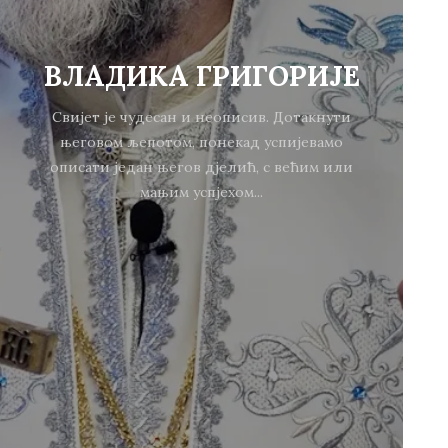
ВЛАДИКА ГРИГОРИЈЕ
Свијет је чудесан и неописив. Дотакнути
његовом љепотом, понекад успијевамо
описати један његов дјелић, с већим или
мањим успјехом...