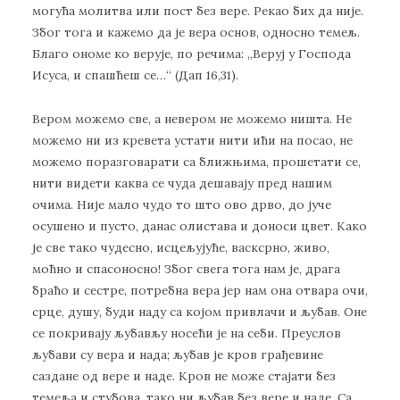
могућа молитва или пост без вере. Рекао бих да није.
Због тога и кажемо да је вера основ, односно темељ.
Благо ономе ко верује, по речима: „Веруј у Господа
Исуса, и спашћеш се…“ (Дап 16,31).
Вером можемо све, а невером не можемо ништа. Не
можемо ни из кревета устати нити ићи на посао, не
можемо поразговарати са ближњима, прошетати се,
нити видети каква се чуда дешавају пред нашим
очима. Није мало чудо то што ово дрво, до јуче
осушено и пусто, данас олистава и доноси цвет. Како
је све тако чудесно, исцељујуће, васксрно, живо,
моћно и спасоносно! Због свега тога нам је, драга
браћо и сестре, потребна вера јер нам она отвара очи,
срце, душу, буди наду са којом привлачи и љубав. Оне
се покривају љубављу носећи је на себи. Преуслов
љубави су вера и нада; љубав је кров грађевине
саздане од вере и наде. Кров не може стајати без
темеља и стубова, тако ни љубав без вере и наде. Са