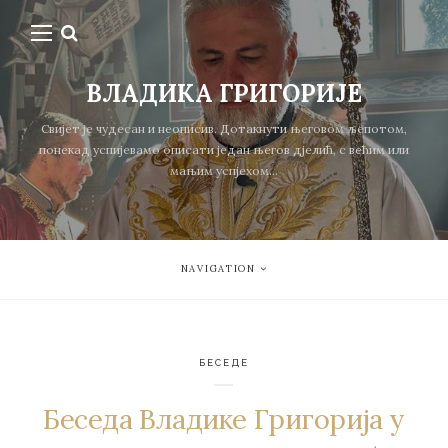
ВЛАДИКА ГРИГОРИЈЕ
Свијет је чудесан и неописив. Дотакнути његовом љепотом,
понекад успијевамо описати један његов дјелић, с већим или
мањим успјехом...
NAVIGATION
БЕСЕДЕ
Беседа Владике Григорија у