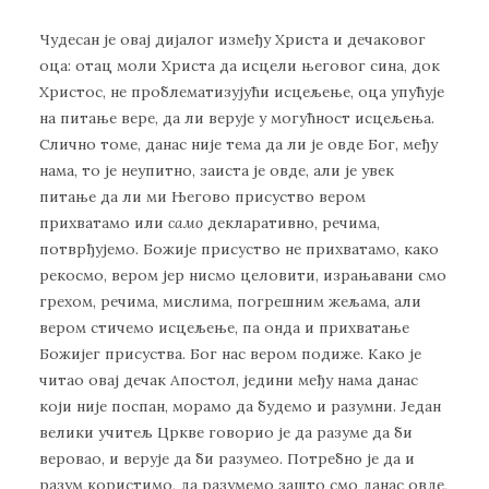
Чудесан је овај дијалог између Христа и дечаковог
оца: отац моли Христа да исцели његовог сина, док
Христос, не проблематизујући исцељење, оца упућује
на питање вере, да ли верује у могућност исцељења.
Слично томе, данас није тема да ли је овде Бог, међу
нама, то је неупитно, заиста је овде, али је увек
питање да ли ми Његово присуство вером
прихватамо или
само
декларативно, речима,
потврђујемо. Божије присуство не прихватамо, како
рекосмо, вером јер нисмо целовити, израњавани смо
грехом, речима, мислима, погрешним жељама, али
вером стичемо исцељење, па онда и прихватање
Божијег присуства. Бог нас вером подиже. Како је
читао овај дечак Апостол, једини међу нама данас
који није поспан, морамо да будемо и разумни. Један
велики учитељ Цркве говорио је да разуме да би
веровао, и верује да би разумео. Потребно је да и
разум користимо, да разумемо зашто смо данас овде,