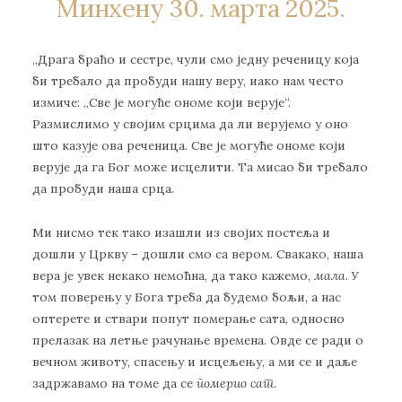
Минхену 30. марта 2025.
„Драга браћо и сестре, чули смо једну реченицу која
би требало да пробуди нашу веру, иако нам често
измиче: „Све је могуће ономе који верује“.
Размислимо у својим срцима да ли верујемо у оно
што казује ова реченица. Све је могуће ономе који
верује да га Бог може исцелити. Та мисао би требало
да пробуди наша срца.
Ми нисмо тек тако изашли из својих постеља и
дошли у Цркву – дошли смо са вером. Свакако, наша
вера је увек некако немоћна, да тако кажемо,
мала
. У
том поверењу у Бога треба да будемо бољи, а нас
оптерете и ствари попут померање сата, односно
прелазак на летње рачунање времена. Овде се ради о
вечном животу, спасењу и исцељењу, а ми се и даље
задржавамо на томе да се
померио сат
.