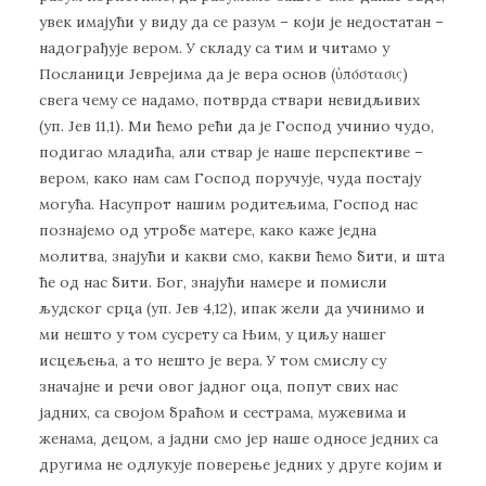
увек имајући у виду да се разум – који је недостатан –
надограђује вером. У складу са тим и читамо у
Посланици Јеврејима да је вера основ (ὑπόστασις)
свега чему се надамо, потврда ствари невидљивих
(уп. Јев 11,1). Ми ћемо рећи да је Господ учинио чудо,
подигао младића, али ствар је наше перспективе –
вером, како нам сам Господ поручује, чуда постају
могућа. Насупрот нашим родитељима, Господ нас
познајемо од утробе матере, како каже једна
молитва, знајући и какви смо, какви ћемо бити, и шта
ће од нас бити. Бог, знајући намере и помисли
људског срца (уп. Јев 4,12), ипак жели да учинимо и
ми нешто у том сусрету са Њим, у циљу нашег
исцељења, а то нешто је вера. У том смислу су
значајне и речи овог јадног оца, попут свих нас
јадних, са својом браћом и сестрама, мужевима и
женама, децом, а јадни смо јер наше односе једних са
другима не одлукује поверење једних у друге којим и