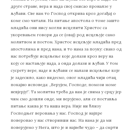
друге стране, вера и нада свој смисао проналзе у
љубави. Све нам то Господ открива кроз догађај о
коме смо читали. На питање апостола о томе зашто
младића они нису могли исцелити Христос са
укоревањем говори да се (овај) род исцељује само
молитвом и постом. Христос исцељује младића пред
апостолима и пред нама, и то нама за поуку: свако од
нас потребује исцељење које долази кроз веру на
коју се настањује нада, а онда долази и љубав. У том
сусрету вере, наде и љубави се налази исцељење које
је задесило, како видесмо, овог младића чији отац
покајно исповеда: ,,Верујем, Господе, помози моме
невјерју!“. Та молитва треба да нам је свима у срцу јер
чим смо дошли овде, ми верујемо, али се поставља
питање каква је та наша вера. Није ни близу
Господњег веровања у нас. Господ је најпре
поверовао у нас створивши нас. На нама је да ми
поверујемо у Њега, што је и највеће чудо – да смрти