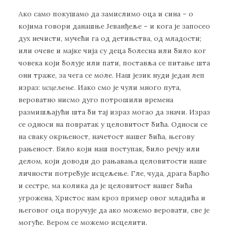
Ако само покушамо да замислимо оца и сина – о
којима говори данашње Јеванђеље – и кога је запосео
дух нечисти, мучећи га од детињства, од младости;
или очеве и мајке чија су деца болесна или било ког
човека који болује или пати, поставља се питање шта
они траже, за чега се моле. Наш језик нуди један леп
израз:
исцељење
. Иако смо је чули много пута,
вероватно нисмо дуго потрошили времена
размишљајући шта би тај израз могао да значи. Израз
се односи на повратак у целовитост бића. Односи се
на сваку окрњеност, начетост нашег бића, његову
рањеност. Било који наш поступак, било речју или
делом, који доводи до рањавања целовитости наше
личности потребује исцељење. Гле, чуда, драга барћо
и сестре, ма колика да је целовитост нашег бића
угрожена, Христос нам кроз пример овог младића и
његовог оца поручује да ако можемо веровати, све је
могуће. Вером се можемо исцелити.