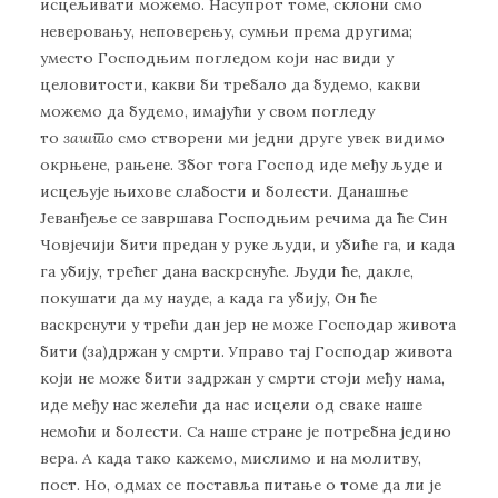
исцељивати можемо. Насупрот томе, склони смо
неверовању, неповерењу, сумњи према другима;
уместо Господњим погледом који нас види у
целовитости, какви би требало да будемо, какви
можемо да будемо, имајући у свом погледу
то
зашто
смо створени ми једни друге увек видимо
окрњене, рањене. Због тога Господ иде међу људе и
исцељује њихове слабости и болести. Данашње
Јеванђеље се завршава Господњим речима да ће Син
Човјечији бити предан у руке људи, и убиће га, и када
га убију, трећег дана васкрснуће. Људи ће, дакле,
покушати да му науде, а када га убију, Он ће
васкрснути у трећи дан јер не може Господар живота
бити (за)држан у смрти. Управо тај Господар живота
који не може бити задржан у смрти стоји међу нама,
иде међу нас желећи да нас исцели од сваке наше
немоћи и болести. Са наше стране је потребна једино
вера. А када тако кажемо, мислимо и на молитву,
пост. Но, одмах се поставља питање о томе да ли је