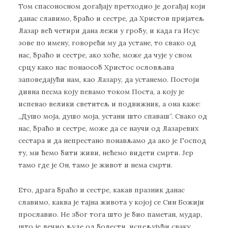
Том спасоносном догађају претходио је догађај који
данас славимо, браћо и сестре, да Христов пријатељ
Лазар већ четири дана лежи у гробу, и када га Исус
зове по имену, говорећи му да устане, то свако од
нас, браћо и сестре, ако хоће, може да чује у свом
срцу како нас понаособ Христос ословљава
заповедајући нам, као Лазару, да устанемо. Постоји
дивна песма коју певамо током Поста, а коју је
испевао велики светитељ и подвижник, а она каже:
„Душо моја, душо моја, устани што спаваш“. Свако од
нас, браћо и сестре, може да се научи од Лазаревих
сестара и да непрестано понављамо да ако је Господ
ту, ми ћемо бити живи, нећемо видети смрти. Јер
тамо где је Он, тамо је живот и нема смрти.
Ето, драга браћо и сестре, какав празник данас
славимо, каква је тајна живота у којој се Син Божији
прославио. Не због тога што је био паметан, мудар,
што је лечио људе од болести, исцељујући сваку