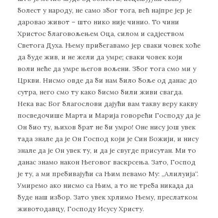
болест у народу, не само због тога, већ најпре јер је
даровао живот – што нико није чинио. То чини
Христос благовољењем Оца, силом и садјеством
Светога Духа. Њему прибегавамо јер сваки човек хоће
да буде жив, и не жели да умре; сваки човек који
воли неће да умре његов вољени. Због тога смо ми у
Цркви. Нисмо овде да би нам било боље од данас до
сутра, него смо ту како бисмо били живи свагда.
Нека вас Бог благослови дајући вам такву веру какву
посведочише Марта и Марија говорећи Господу да је
Он био ту, њихов брат не би умро! Оне нису још увек
тада знале да је Он Господ који је Син Божији, и нису
знале да је Он увек ту, и да је свугде присутан. Ми то
данас знамо након Његовог васкрсења. Зато, Господ
је ту, а ми пребивајући са Њим певамо Му: „Алилуија“.
Умиремо ако нисмо са Њим, а то не треба никада да
буде наш избор. Зато увек хрлимо Њему, преслатком
животодавцу, Господу Исусу Христу.