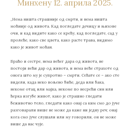
Минхену 12. априла 2025.
„Нема ништа страшније од смрти, и нема ништа
моћније од живота. Кад погледате дечицу и њихове
очи, и кад видите како се крећу, кад погледате, сад у
пролеће, како све цвета, како расте трава, видимо
како је живот моћан.
Браћо и сестре, нема већег дара од живота, не
постоји већи дар од живота, и нема веће страхоте од
онога што му је супротно – смрти. Сећате се – ако сте
видели, када неко вољено биће, деда или бака,
некоме отац или мајка, некоме по несрећи син или
ћерка изгубе живот, како је страшно гледати
беживотно тело, гледати како онај са ким смо до јуче
разговарали више не може да каже ни једну реч; онај
кога смо јуче слушали или му говорили, он не може
више да нас чује.