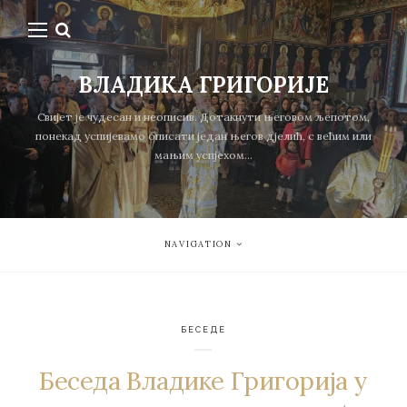
ВЛАДИКА ГРИГОРИЈЕ
Свијет је чудесан и неописив. Дотакнути његовом љепотом,
понекад успијевамо описати један његов дјелић, с већим или
мањим успјехом...
NAVIGATION
БЕСЕДЕ
Беседа Владике Григорија у