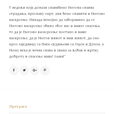
У недељи која долази славићемо Његова славна
страдања, преславу смрт, али ћемо славити и Његово
васкрсење. Никада немојмо да заборавимо да се
Његово васкрсење збило због нас и нашег спасења,
те да је Његово васксрсење постало и наше
васкрсење, да је Његов живот и наш живот, да смо
кроз заједницу са Њим сједињени са Оцем и Духом, а
Њему нека је вечна слава и хвала за љубав и жртву,
доброту и спасење наше! Амин!“
Претрага