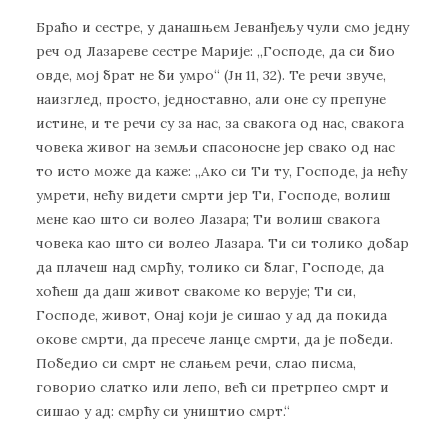
Браћо и сестре, у данашњем Јеванђељу чули смо једну
реч од Лазареве сестре Марије: ,,Господе, да си био
овде, мој брат не би умро“ (Јн 11, 32). Те речи звуче,
наизглед, просто, једноставно, али оне су препуне
истине, и те речи су за нас, за свакога од нас, свакога
човека живог на земљи спасоносне јер свако од нас
то исто може да каже: „Ако си Ти ту, Господе, ја нећу
умрети, нећу видети смрти јер Ти, Господе, волиш
мене као што си волео Лазара; Ти волиш свакога
човека као што си волео Лазара. Ти си толико добар
да плачеш над смрћу, толико си благ, Господе, да
хоћеш да даш живот свакоме ко верује; Ти си,
Господе, живот, Онај који је сишао у ад да покида
окове смрти, да пресече ланце смрти, да је победи.
Победио си смрт не слањем речи, слао писма,
говорио слатко или лепо, већ си претрпео смрт и
сишао у ад: смрћу си уништио смрт.“