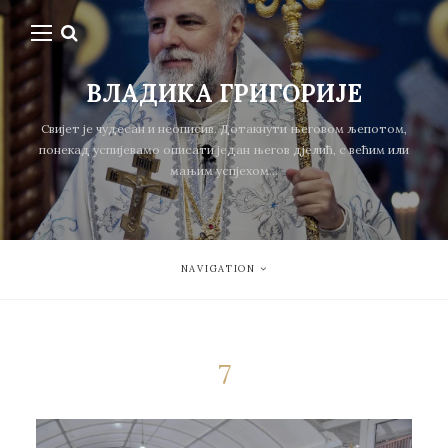
ВЛАДИКА ГРИГОРИЈЕ
Свијет је чудесан и неописив. Дотакнути његовом љепотом,
понекад успијевамо описати један његов дјелић, с већим или
мањим успјехом...
NAVIGATION
7