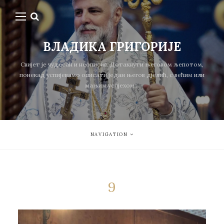
ВЛАДИКА ГРИГОРИЈЕ
Свијет је чудесан и неописив. Дотакнути његовом љепотом,
понекад успијевамо описати један његов дјелић, с већим или
мањим успјехом...
NAVIGATION
9