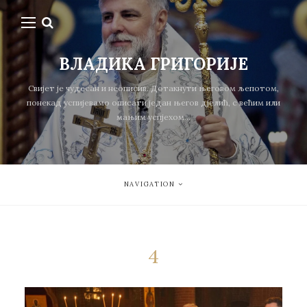
ВЛАДИКА ГРИГОРИЈЕ
Свијет је чудесан и неописив. Дотакнути његовом љепотом,
понекад успијевамо описати један његов дјелић, с већим или
мањим успјехом...
NAVIGATION
4