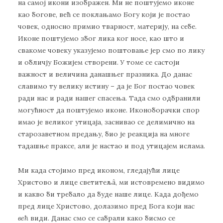
на самој икони изображен. Ми не поштујемо иконе
као богове, већ се поклањамо Богу који је постао
човек, односно примио тварност, материју, на себе.
Иконе поштујемо због лика ког носе, као што и
свакоме човеку указујемо поштовање јер смо по лику
и обличју Божијем створени. У томе се састоји
важност и величина данашњег празника. До данас
славимо ту велику истину – да је Бог постао човек
ради нас и ради нашег спасења. Тада смо одбранили
могућност да поштујемо иконе. Иконоборачки спор
имао је великог утицаја, заснивао се делимично на
старозаветном предању, био је реакција на многе
тадашње праксе, али је настао и под утицајем ислама.
Ми када стојимо пред иконом, гледајући лице
Христово и лице светитељâ, ми истовремено видимо
и какво би требало да буде наше лице. Када дођемо
пред лице Христово, долазимо пред Бога који нас
већ
види. Данас смо се сабрали како бисмо се