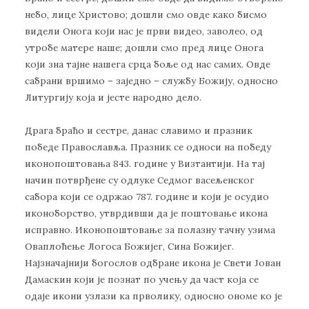
небо, лице Христово; дошли смо овде како бисмо
видели Онога који нас је први видео, заволео, од
утробе матере наше; дошли смо пред лице Онога
који зна тајне нашега срца боље од нас самих. Овде
сабрани вршимо – заједно – службу Божију, односно
Литургију која и јесте народно дело.
Драга браћо и сестре, данас славимо и празник
победе Православља. Празник се односи на победу
иконопоштовања 843. године у Визтантији. На тај
начин потврђене су одлуке Седмог васељенског
сабора који се одржао 787. године и који је осудио
иконоборство, утврдивши да је поштовање икона
исправно. Иконопоштовање за полазну тачну узима
Оваплоћење Логоса Божијег, Сина Божијег.
Најзначајнији богослов одбране икона је Свети Јован
Дамаскин који је познат по учењу да част која се
одаје икони узлази ка прволику, односно ономе ко је