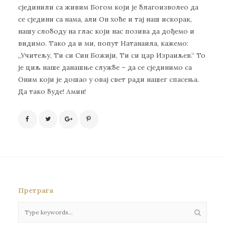
сјединили са живим Богом који је благоизволео да
се сједини са нама, али Он хоће и тај наш искорак,
нашу слободу на глас који нас позива да дођемо и
видимо. Тако да и ми, попут Натанаила, кажемо:
,,Учитељу, Ти си Син Божији, Ти си цар Израиљев.“ То
је циљ наше данашње службе – да се сјединимо са
Оним који је дошао у овај свет ради нашег спасења.
Да тако буде! Амин!
Претрага