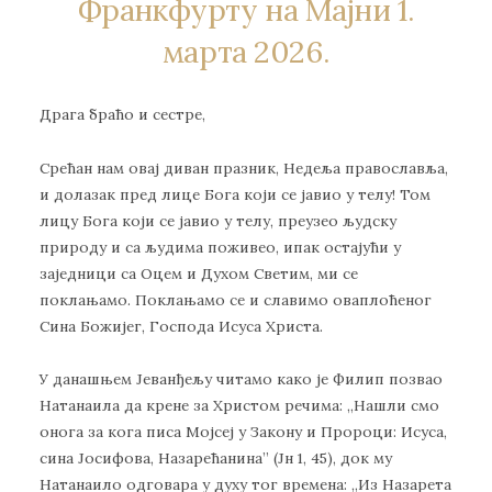
Франкфурту на Мајни 1.
марта 2026.
Драга браћо и сестре,
Срећан нам овај диван празник, Недеља православља,
и долазак пред лице Бога који се јавио у телу! Том
лицу Бога који се јавио у телу, преузео људску
природу и са људима поживео, ипак остајући у
заједници са Оцем и Духом Светим, ми се
поклањамо. Поклањамо се и славимо оваплоћеног
Сина Божијег, Господа Исуса Христа.
У данашњем Јеванђељу читамо како је Филип позвао
Натанаила да крене за Христом речима: „Нашли смо
онога за кога писа Мојсеј у Закону и Пророци: Исуса,
сина Јосифова, Назарећанина” (Јн 1, 45), док му
Натанаило одговара у духу тог времена: „Из Назарета