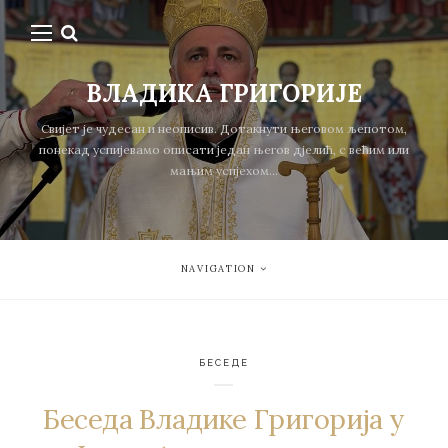
ВЛАДИКА ГРИГОРИЈЕ
Свијет је чудесан и неописив. Дотакнути његовом љепотом,
понекад успијевамо описати један његов дјелић, с већим или
мањим успјехом...
NAVIGATION
БЕСЕДЕ
Беседа Владике Григорија у