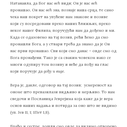
Натанаила, да Бог нас
већ
види; Он је нас
већ
пронашао, Он нас
већ
зна, познаје наша срца, те само
чека наш покрет на упућене нам знакове и позиве
који су посредовани преко наших ближњих, преко
неког нашег Филипа, поручујући нам да дођемо и ми.
Када се одазовемо на тај позив, рећи ћемо да смо
пронашли Бога, а у ствари треба да знамо да је Он
нас први пронашао. Сви који смо данас – овде смо од
Бога пронађени. Тако је са сваким човеком иако се
многи одупиру том позиву и неће да пођу на глас
који поручује да
дођу и виде
.
Вера је, дакле, одговор на тај позив; усмереност ка
ономе што превазилази видљиво и мерљиво. То нам
сведочи и Посланица Јеврејима која каже да је вера
основ наших надања и потврда за оно што не видимо
(уп. Јев 11, 1; 1Пет 1,8).
Браћо и сестре, дошли смо овде да видимо отворено