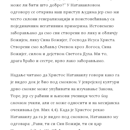
може ли бити што добро?” У Натанаиловом
одговору се открива наш приступ људима јер смо ми
често склони генерализацији и поистовећивању са
појединачним негативним примерима. Истовемено
заборављамо да смо сви створени по лику и обличју
Божијем, лику Сина Божијег, Господа Исуса Христа.
Створени смо љубављу Очевом кроз Логоса, Сина
Божијег, силом и дејством Светога Духа. Ми то,
драга браћо и сестре, врло лако заборављамо.
Надаље читамо да Христос Натанаилу говори како га
је видео док је био под смоквом. У јеврејској култури
дрво смокве може упућивати на изучавање Закона,
Торе, јер су рабини и њихови ученици често
под
смоквом
учили, али се може односити и на месијанска
очекивања (уп. Мих 4,4). Када је Христос рекао
Натанаилу да га је видео под смоквом, Натанаило му
одговара: „Рави, ти си Син Божији, ти си цар