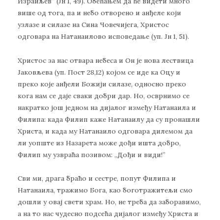
Израиљев” (Јн 1, 49). Обећањем да ће видети много
више од тога, па и небо отворено и анђеле који
узлазе и силазе на Сина Човечијега, Христос
одговара на Натанаилово исповедање (уп. Јн 1, 51).
Христос за нас отвара небеса и Он је нова лествица
Јаковљева (уп. Пост 28,12) којом се иде ка Оцу и
преко које анђели Божији силазе, односно преко
кога нам се даје сваки добри дар. Но, осврнимо се
накратко још једном на дијалог између Натанаила и
Филипа: када Филип каже Натанаилу да су пронашли
Христа, и када му Натанаило одговара дилемом да
ли уопште из Назарета може дођи ишта добро,
Филип му узвраћа позивом: „Дођи и види!”
Сви ми, драга браћо и сестре, попут Филипа и
Натанаила, тражимо Бога, као боготражитељи смо
дошли у овај свети храм. Но, не треба да заборавимо,
а на то нас чудесно подсећа дијалог између Христа и