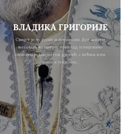
ВЛАДИКА ГРИГОРИЈЕ
Свијет је чудесан и неописив. Дотакнути
његовом љепотом, понекад успијевамо
описати један његов дјелић, с већим или
мањим успјехом...