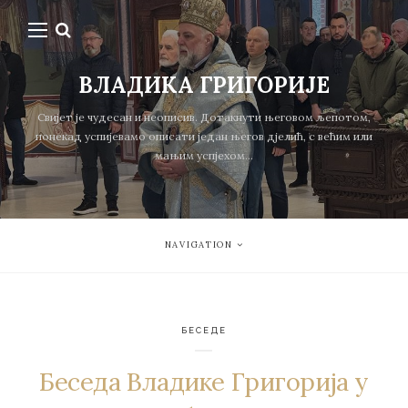
ВЛАДИКА ГРИГОРИЈЕ
Свијет је чудесан и неописив. Дотакнути његовом љепотом,
понекад успијевамо описати један његов дјелић, с већим или
мањим успјехом...
NAVIGATION
БЕСЕДЕ
Беседа Владике Григорија у