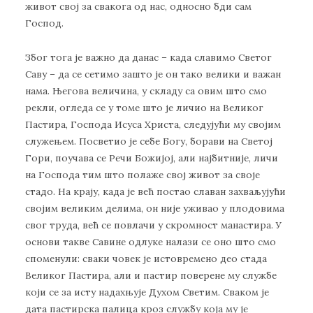
живот свој за свакога од нас, односно бди сам
Господ.
Због тога је важно да данас – када славимо Светог
Саву – да се сетимо зашто је он тако велики и важан
нама. Његова величина, у складу са овим што смо
рекли, огледа се у томе што је личио на Великог
Пастира, Господа Исуса Христа, следујући му својим
служењем. Посветио је себе Богу, борави на Светој
Гори, поучава се Речи Божијој, али најбитније, личи
на Господа тим што полаже свој живот за своје
стадо. На крају, када је већ постао славан захваљујући
својим великим делима, он није уживао у плодовима
свог труда, већ се повлачи у скромност манастира. У
основи такве Савине одлуке налази се оно што смо
споменули: сваки човек је истовремено део стада
Великог Пастира, али и пастир поверене му службе
који се за исту надахњује Духом Светим. Сваком је
дата пастирска палица кроз службу која му је