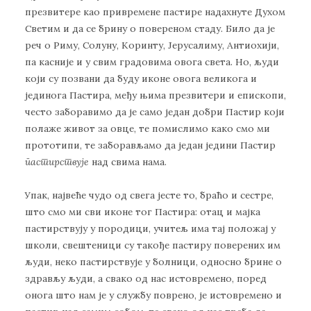
презвитере као привремене пастире надахнуте Духом
Светим и да се брину о повереном стаду. Било да је
реч о Риму, Солуну, Коринту, Јерусалиму, Антиохији,
па касније и у свим градовима овога света. Но, људи
који су позвани да буду иконе овога великога и
јединога Пастира, међу њима презвитери и епископи,
често заборавимо да је само један добри Пастир који
полаже живот за овце, те помислимо како смо ми
прототипи, те заборављамо да један једини Пастир
пастирствује
над свима нама.
Упак, највеће чудо од свега јесте то, браћо и сестре,
што смо ми сви иконе тог Пастира: отац и мајка
пастирствују у породици, учитељ има тај положај у
школи, свештеници су такође пастиру поверених им
људи, неко пастирствује у болници, односно брине о
здрављу људи, а свако од нас истовремено, поред
онога што нам је у службу поврено, је истовремено и