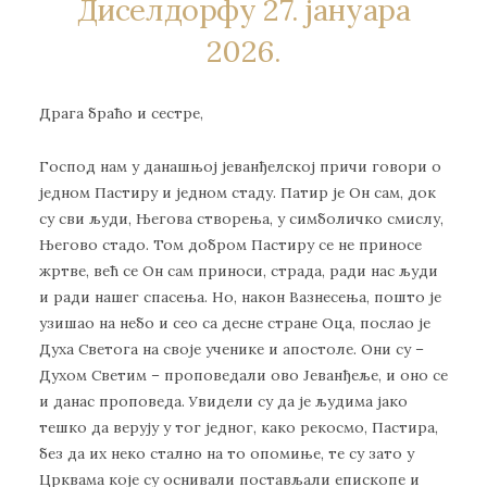
Диселдорфу 27. јануара
2026.
Драга браћо и сестре,
Господ нам у данашњој јеванђелској причи говори о
једном Пастиру и једном стаду. Патир је Он сам, док
су сви људи, Његова створења, у симболичко смислу,
Његово стадо. Том добром Пастиру се не приносе
жртве, већ се Он сам приноси, страда, ради нас људи
и ради нашег спасења. Но, након Вазнесења, пошто је
узишао на небо и сео са десне стране Оца, послао је
Духа Светога на своје ученике и апостоле. Они су –
Духом Светим – проповедали ово Јеванђеље, и оно се
и данас проповеда. Увидели су да је људима јако
тешко да верују у тог једног, како рекосмо, Пастира,
без да их неко стално на то опомиње, те су зато у
Црквама које су оснивали постављали епископе и