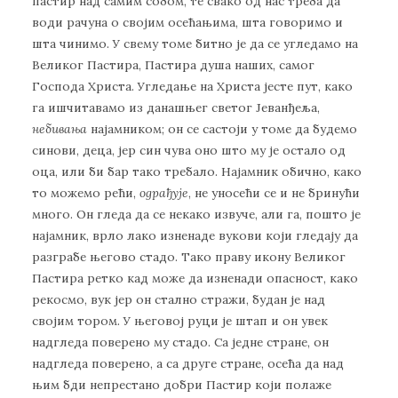
пастир над самим собом, те свако од нас треба да
води рачуна о својим осећањима, шта говоримо и
шта чинимо. У свему томе битно је да се угледамо на
Великог Пастира, Пастира душа наших, самог
Господа Христа. Угледање на Христа јесте пут, како
га ишчитавамо из данашњег светог Јеванђеља,
небивања
најамником; он се састоји у томе да будемо
синови, деца, јер син чува оно што му је остало од
оца, или би бар тако требало. Најамник обично, како
то можемо рећи,
одрађује
, не уносећи се и не бринући
много. Он гледа да се некако извуче, али га, пошто је
најамник, врло лако изненаде вукови који гледају да
разграбе његово стадо. Тако праву икону Великог
Пастира ретко кад може да изненади опасност, како
рекосмо, вук јер он стално стражи, будан је над
својим тором. У његовој руци је штап и он увек
надгледа поверено му стадо. Са једне стране, он
надгледа поверено, а са друге стране, осећа да над
њим бди непрестано добри Пастир који полаже