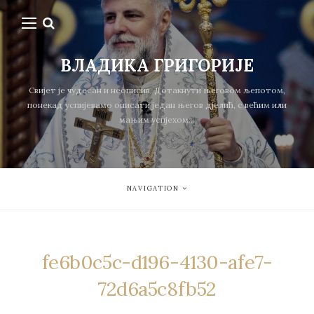
ВЛАДИКА ГРИГОРИЈЕ
Свијет је чудесан и неописив. Дотакнути његовом љепотом,
понекад успијевамо описати један његов дјелић, с већим или
мањим успјехом...
NAVIGATION
fe6b0c5c-d196-4130-afe7-
72d6a5c8fb52