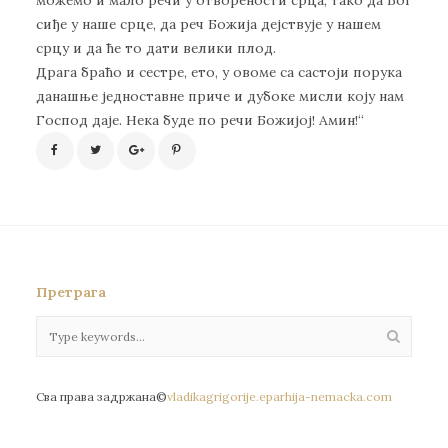
сиђе у наше срце, да реч Божија дејствује у нашем
срцу и да ће то дати велики плод.
Драга браћо и сестре, ето, у овоме са састоји порука
данашње једноставне приче и дубоке мисли коју нам
Господ даје. Нека буде по речи Божијој! Амин!“
Претрага
Сва права задржана©
vladikagrigorije.eparhija-nemacka.com