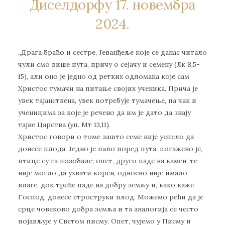
Диселдорфу 17. новембра
2024.
„Драга браћо и сестре, Јеванђеље које се данас читало
чули смо више пута, причу о сејачу и семену (Лк 8,5-
15), али оно је једно од ретких одломака које сам
Христос тумачи на питање својих ученика. Прича је
увек тајанствена, увек потребује тумачење, па чак и
ученицима за које је речено да им је дато да знају
тајне Царства (уп. Мт 13,11).
Христос говори о томе зашто семе није успело да
донесе плода. Једно је пало поред пута, погажено је,
птице су га позобале; опет, друго паде на камен, те
није могло да ухвати корен, односно није имало
влаге, док треће паде на добру земљу и, како каже
Господ, донесе строструки плод. Можемо рећи да је
срце човеково добра земља и та аналогија се често
појављује у Светом писму. Опет, чујемо у Писму и