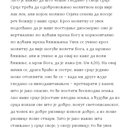
Срце треба да одобровољимо молитвом која није
лак лек, али којом молимо Сејача семена да посеје
реч Божију у наше срце. Кроз молитву се увек
подсећамо да је наше постојање двосмерно: оно је
вертикално по љубави према Богу и хоризонтално
по љубави према ближњима. Увек се учимо кроз
молитву да није могуће волети Бога, а да мрзимо
ближње, али и учимо и да онај ко каже да воли
ближње, а мрзи Бога, да је лажа (уп. 1Јн 4,20). На овај
начин се, драга браћо и сестре, наше срце једино
може отоплити; оно ће се – када ми друге људе
гледамо са ниподаштавањем – претварати у камен,
што је јако опасно, те ће постати бесплодна земља.
Ако наше срце (п)остане плодна земља, а будући да из
срца излази све што је добро, попут светописамског,
да човек из добре ризнице износи добро, а из лоше
ризнице лоше ствари. Зато је јако важно шта
стављамо у срце своје, у своју ризницу; то би увек