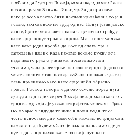
требало да буде реч Божија, молитва, односно блага
и топла реч за ближње. Ипак, треба да признамо,
иако је веома важно бити пажљив хришћанин, то је и
тешко, захтева велики труд од нас. Попут јеванђелске
слике, бриге овога света, наша сагрешења ограђују
наше срце попут трња и корова. Ми се опет молимо,
како каже једна прозба, да Господ спали трње
сагрешења наших. Када кажемо некоме ружну реч,
када нешто ружно учинимо, помислимо или
учинимо, тада расте трње око нашег срца и једино га
може спалити огањ Божије љубави. На нама је да тај
огањ призивамо како наше срце не би обрасло
трњем. Господ говори и да оно семење поред пута
су људи код којих се реч Божија не задржава много у
срцима, од којих је узима непријатељ човеков – ђаво.
Но, имајмо у виду да то чине и лоши људи, те се
често испостави да и сами себи можемо непријатељи,
нажалост, да будемо. Зато је важно да пазимо где је
пут и да га проналазимо. А за нас је пут, како