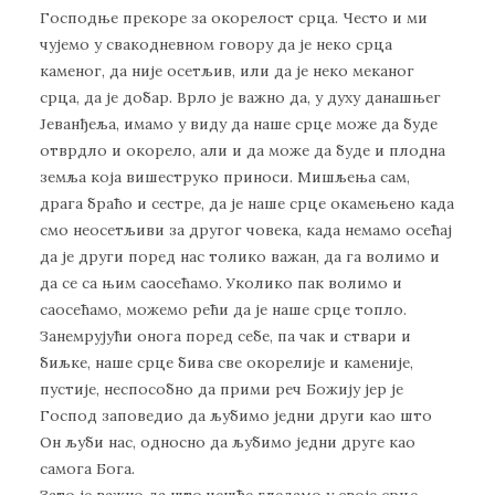
Господње прекоре за окорелост срца. Често и ми
чујемо у свакодневном говору да је неко срца
каменог, да није осетљив, или да је неко меканог
срца, да је добар. Врло је важно да, у духу данашњег
Јеванђеља, имамо у виду да наше срце може да буде
отврдло и окорело, али и да може да буде и плодна
земља која вишеструко приноси. Мишљења сам,
драга браћо и сестре, да је наше срце окамењено када
смо неосетљиви за другог човека, када немамо осећај
да је други поред нас толико важан, да га волимо и
да се са њим саосећамо. Уколико пак волимо и
саосећамо, можемо рећи да је наше срце топло.
Занемрујући онога поред себе, па чак и ствари и
биљке, наше срце бива све окорелије и каменије,
пустије, неспособно да прими реч Божију јер је
Господ заповедио да љубимо једни други као што
Он љуби нас, односно да љубимо једни друге као
самога Бога.
Зато је важно да што чешће гледамо у своје срце.