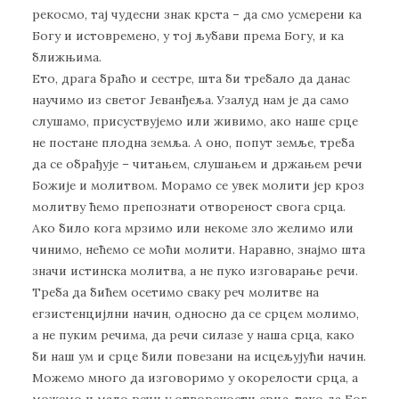
рекосмо, тај чудесни знак крста – да смо усмерени ка
Богу и истовремено, у тој љубави према Богу, и ка
ближњима.
Ето, драга браћо и сестре, шта би требало да данас
научимо из светог Јеванђеља. Узалуд нам је да само
слушамо, присуствујемо или живимо, ако наше срце
не постане плодна земља. А оно, попут земље, треба
да се обрађује – читањем, слушањем и држањем речи
Божије и молитвом. Морамо се увек молити јер кроз
молитву ћемо препознати отвореност свога срца.
Ако било кога мрзимо или некоме зло желимо или
чинимо, нећемо се моћи молити. Наравно, знајмо шта
значи истинска молитва, а не пуко изговарање речи.
Треба да бићем осетимо сваку реч молитве на
егзистенцијлни начин, односно да се срцем молимо,
а не пуким речима, да речи силазе у наша срца, како
би наш ум и срце били повезани на исцељујући начин.
Можемо много да изговоримо у окорелости срца, а
можемо и мало речи у отворености срца, тако да Бог