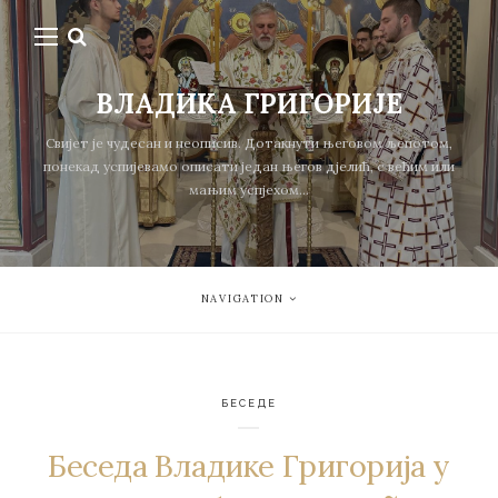
ВЛАДИКА ГРИГОРИЈЕ
Свијет је чудесан и неописив. Дотакнути његовом љепотом,
понекад успијевамо описати један његов дјелић, с већим или
мањим успјехом...
NAVIGATION
БЕСЕДЕ
Беседа Владике Григорија у