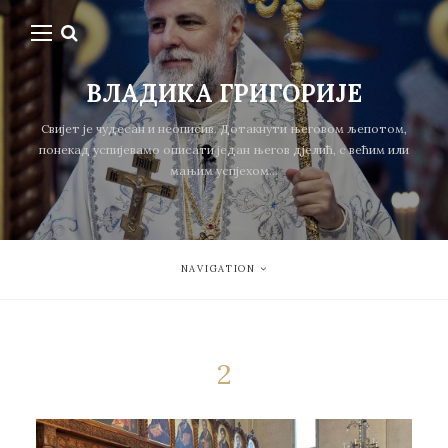
ВЛАДИКА ГРИГОРИЈЕ
Свијет је чудесан и неописив. Дотакнути његовом љепотом,
понекад успијевамо описати један његов дјелић, с већим или
мањим успјехом...
NAVIGATION
2