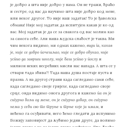
је добро а шта није добро у нама. Он не тражи, браћо
и сестре, од нас да научимо шта није добро код мене,
или неког другог. То није наш задатак! То је ђаволска
обмана! Није мој задатак да испитујем какав је ко од
вас. Мој задатак је да се за свакога од вас молим као
за самога себе. Али наша људска слабост је таква. Ми
чим некога видимо, ми одмах кажемо,
види га, какав
је, није се добро почешљао, није се добро обукао, није
успио да заврши школу, није баш успио у послу
и
милион неких несрећних мисли нас напада. А шта се у
ствари тада збива?! Тада наша душа постаје пуста и
празна. А на другој страни када сагледамо сами себе,
када сагледамо своје гријехе, када сагледамо своје
срце, онда видимо онога другога и кажемо
па он је
сигурно бољи од мене, он је сигурно добар, он сигурно
нема у себи сво то труње и трње које ја имам
, и
нећемо га осуђивати, него ћемо гледати да испунимо
Божију заповијест да љубимо једни друге, да волимо
једни друге а не да једни друге осуђујемо. Ето, браћо