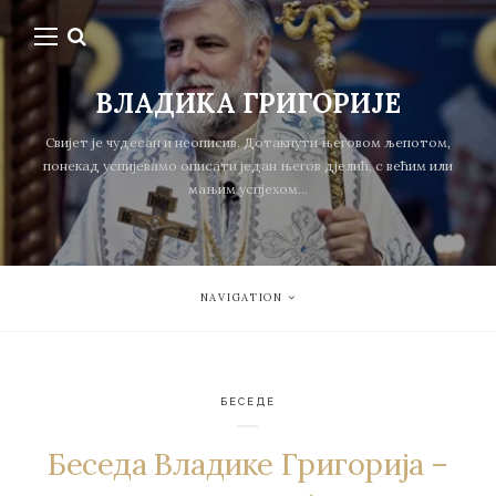
ВЛАДИКА ГРИГОРИЈЕ
Свијет је чудесан и неописив. Дотакнути његовом љепотом,
понекад успијевамо описати један његов дјелић, с већим или
мањим успјехом...
NAVIGATION
БЕСЕДЕ
Беседа Владике Григорија –