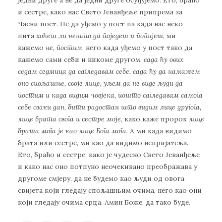
и сестре, како нас Свето Јеванђеље припрема за
Часни пост. Не да уђемо у пост па када нас неко
пита
хоћеш ли нешто да поједеш и попијеш
, ми
кажемо
не, постим
, него када уђемо у пост тако да
кажемо сами себи и никоме другом,
сада ћу ових
седам седмица да сагледавам себе, сада ћу да намажем
оно спољашње, своје лице, уљем да не виде људи да
постим и када видим човјека, пошто сагледавам самога
себе сваки дан, бити радостан што видим лице другога,
лице брата свога и сестре моје
, како каже пророк
лице
брата мога је као лице Бога мога
. А ми када видимо
брата или сестре, ми као да видимо непријатеља.
Ето, браћо и сестре, како је чудесно Свето Јеванђеље
и како нас оно потпуно неочекивано преображава у
другоме смјеру, да не будемо као људи од овога
свијета који гледају спољашњим очима, него као они
који гледају очима срца. Амин Боже, да тако буде.