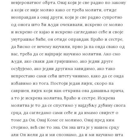
невјероватног обрта. Онај који је све радио по закону
а који се није молио како се треба молити, отиде
неоправдан а онај други, који је све радио супротно
од онога што би људи очекивали, искрено се молио
и искрено се кајао и искрено сагледавао себе и своје
унутрашње биће, он отиде оправдан. Браћо и сестре,
да бисмо се нечему научили, прво ја па онда свако од
вас, треба да се најприје научимо молитви. Ако смо
људи, ако сваки дан гријешимо, ако једни друге
осуђујемо, ако једни другима завидимо, ако тако
непрестано сами себи штету чинимо, како да се онда
избавимо из тога. Постоји један лијек, скоро па
савршен, лијек који нам открива ова данашња прича,
а то је искрена молитва, браћо и сестре. Искрена
молитва је то да се спустимо у најдубљу дубину свога
срца, да сагледамо сами себе и да имамо свијест о
томе да Он, Онај Коме се молимо, Онај пред ким
стојимо, већ све то зна. Он зна шта је у нашем срцу
али Он жели да и ми спознамо, да и ми научимо шта