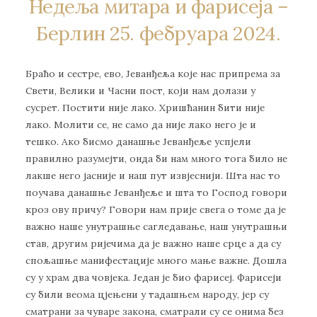
Недеља митара и фарисеја –
Берлин 25. фебруара 2024.
Браћо и сестре, ево, Јеванђеља које нас припрема за
Свети, Велики и Часни пост, који нам долази у
сусрет. Постити није лако. Хришћанин бити није
лако. Молити се, не само да није лако него је и
тешко. Ако бисмо данашње Јеванђеље успјели
правилно разумејти, онда би нам много тога било не
лакше него јасније и наш пут извјеснији. Шта нас то
поучава данашње Јеванђеље и шта то Господ говори
кроз ову причу? Говори нам прије свега о томе да је
важно наше унутрашње сагледавање, наш унутрашњи
став, другим ријечима да је важно наше срце а да су
спољашње манифестације много мање важне. Дошла
су у храм два човјека. Један је био фарисеј. Фарисеји
су били веома цјењени у тадашњем народу, јер су
сматрани за чуваре закона, сматрали су се онима без