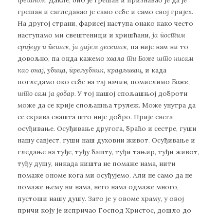
грешан и сагледавао је само себе и само свој гријех.
На другој страни, фарисеј наступа онако како често
наступамо ми свештеници и хришћани,
ја постим
сриједу и петак, ја дајем десетак
, па није нам ни то
довољно, па онда кажемо
хвала ти Боже што нисам
као онај, убица, прељубник, крадљивац,
и када
погледамо око себе на тај начин, помислимо
Боже,
што сам ја добар
. У тој нашој спољашњој доброти
може да се крије спољашња трулеж. Може унутра да
се скрива свашта што није добро. Прије свега
осуђивање. Осуђивање другога, браћо и сестре, гуши
нашу савјест, гуши наш духовни живот. Осуђивање и
гледање на туђе, туђу башту, туђи тањир, туђи живот,
туђу душу, никада ништа не помаже нама, нити
помаже ономе кога ми осуђујемо. Али не само да не
помаже њему ни нама, него нама одмаже много,
пустоши нашу душу. Зато је у овоме храму, у овој
причи коју је испричао Господ Христос, дошло до