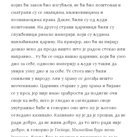
којих би закон био изгубљен, не би био поштован и
сматрали су се зналцима, књижевницима и
познаваоцима права. Дакле, били су од људи
поштовани. На другој страни цариници били су
службеници римске империји, који су људима
наплаћивали царину. На примјер, ако би на пијацу
дошао неко да прода нашто што је радом стекао или
направио… ту би се онда нашао цариник, који би узео
дио за себе, односно империју а људи су такви да
увијек узму дио и за себе. Те стога нису били
омиљени у народу. Али у храму се догађа нешто
неочекивано. Цариник стајаше у дну храма и бијаше
се у прса, јер није имао храбрости да подигне очи
своје ка небу, него је гледао и сагледавао своје
унутрашње биће и говорио оно што му је његово
огледало казивало. Казивало му је да је грешан, да не
ради добро, да не живи добро, да то што ради није
добро, и говорио је
Господе, Милостив буди мени
грешном
. Дакле, био је грешан и признавао је да је