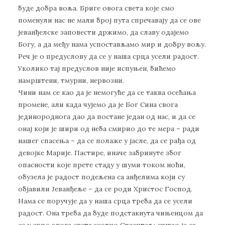
буде добра воља. Бриге овога света које смо
поменули нас не мали број пута спречавају да се ове
јеванђелске заповести држимо, да славу одајемо
Богу, а да међу нама успостављамо мир и добру вољу.
Реч је о предуслову да се у наша срца усели радост.
Уколико тај предуслов није испуњен, бићемо
намрштени, тмурни, нервозни.
Чини нам се као да је немогуће да се таква осећања
промене, али када чујемо да је Бог Сина свога
јединороднога дао да постане један од нас, и да се
онај који је шири од неба смирио до те мера – ради
нашег спасења – да се полаже у јасле, да се рађа од
девојке Марије. Пастире, иначе забринуте због
опасности које прете стаду у шуми током ноћи,
обузела је радост подељена са анђелима који су
објавили Јеванђеље – да се роди Христос Господ.
Нама се поручује да у наша срца треба да се усели
радост. Она треба да буде подстакнута чињенцом да
се у срце овога света уселио Спаситељ; сишао је са