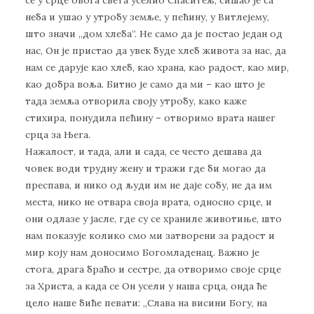
неба и ушао у утробу земље, у пећину, у Витлејему,
што значи „дом хлеба“. Не само да је постао један од
нас, Он је пристао да увек буде хлеб живота за нас, да
нам се дарује као хлеб, као храна, као радост, као мир,
као добра воља. Битно је само да ми – као што је
тада земља отворила своју утробу, како каже
стихира, понудила пећину – отворимо врата нашег
срца за Њега.
Нажалост, и тада, али и сада, се често дешава да
човек води трудну жену и тражи где би могао да
преспава, и нико од људи им не даје собу, не да им
места, нико не отвара своја врата, односно срце, и
они одлазе у јасле, где су се храниле животиње, што
нам показује колико смо ми затворени за радост и
мир коју нам доносимо Богомладенац. Важно је
стога, драга браћо и сестре, да отворимо своје срце
за Христа, а када се Он усели у наша срца, онда ће
цело наше биће певати: „Слава на висини Богу, на