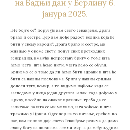
на Бадњи дан у Берлину 6.
јанура 2025.
„Не бојте се“, поручује нам свето Јеванђеље, драга
браћо и сестре, „јер вам дође радост велика која ће
бити у свему народи“. Драга браћо и сестре, ми
живимо у овоме свету, попут свих претходних
генерацијȃ, имајући непрестану бригу о томе шта
ћемо јести, шта ћемо пити, у шта ћемо се обући.
Бринемо се о томе да ли ћемо бити здрави и шта ће
бити са нашим пословима; брига у нашим срцима
доноси тугу, немир, а то видимо најбоље када се
загледамо у лица један другога. Ипак, када дођемо у
Цркву, посебно на овакве празнике, треба да се
запитамо за шта се ми молимо, шта хоћемо и шта
тражимо у Цркви. Одговор на то питање, срећом по
нас, нам поново даје свето Јеванђеље речима да дамо
славу Богу на висинама, земљи мир, а да међу људима