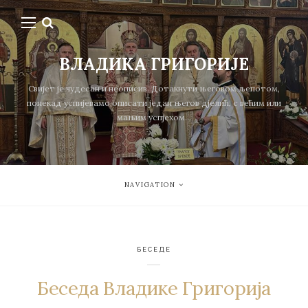
ВЛАДИКА ГРИГОРИЈЕ
Свијет је чудесан и неописив. Дотакнути његовом љепотом,
понекад успијевамо описати један његов дјелић, с већим или
мањим успјехом...
NAVIGATION
БЕСЕДЕ
Беседа Владике Григорија