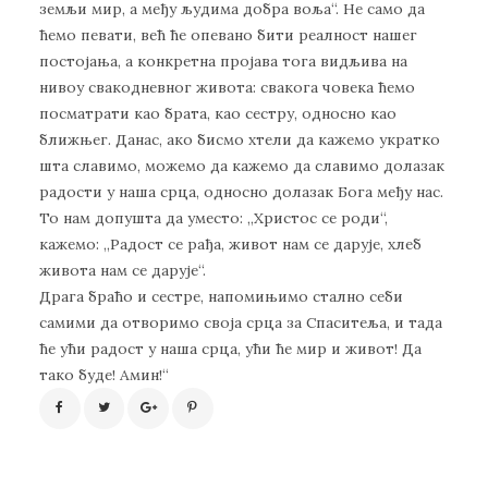
земљи мир, а међу људима добра воља“. Не само да
ћемо певати, већ ће опевано бити реалност нашег
постојања, а конкретна пројава тога видљива на
нивоу свакодневног живота: свакога човека ћемо
посматрати као брата, као сестру, односно као
ближњег. Данас, ако бисмо хтели да кажемо укратко
шта славимо, можемо да кажемо да славимо долазак
радости у наша срца, односно долазак Бога међу нас.
То нам допушта да уместо: „Христос се роди“,
кажемо: „Радост се рађа, живот нам се дарује, хлеб
живота нам се дарује“.
Драга браћо и сестре, напомињимо стално себи
самими да отворимо своја срца за Спаситеља, и тада
ће ући радост у наша срца, ући ће мир и живот! Да
тако буде! Амин!“