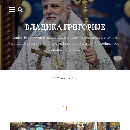
ВЛАДИКА ГРИГОРИЈЕ
Свијет је чудесан и неописив. Дотакнути његовом љепотом,
понекад успијевамо описати један његов дјелић, с већим или
мањим успјехом...
NAVIGATION
11