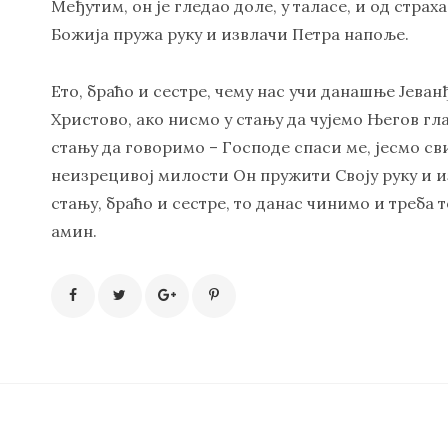
Међутим, он је гледао доле, у таласе, и од страх
Божија пружа руку и извлачи Петра напоље.
Ето, браћо и сестре, чему нас учи данашње Јеван
Христово, ако нисмо у стању да чујемо Његов гла
стању да говоримо – Господе спаси ме, јесмо сви
неизрецивој милости Он пружити Своју руку и изв
стању, браћо и сестре, то данас чинимо и треба 
амин.