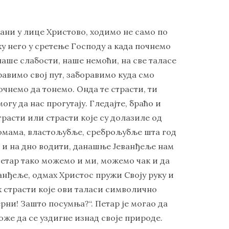
дани у лице Христово, ходимо не само по
ху него у сретење Господу а када почнемо
 наше слабости, наше немоћи, на све таласе
оравимо свој пут, заборавимо куда смо
чнемо да тонемо. Онда те страсти, ти
могу да нас прогутају. Гледајте, браћо и
страсти или страсти које су долазиле од
 помама, властољубље, среброљубље шта год
и и на дно водити, данашње Јеванђеље нам
 Петар тако можемо и ми, можемо чак и да
ванђеље, одмах Христос пружи Своју руку и
их страсти које ови таласи символично
ерни! Зашто посумња?“. Петар је могао да
оже да се уздигне изнад своје природе.