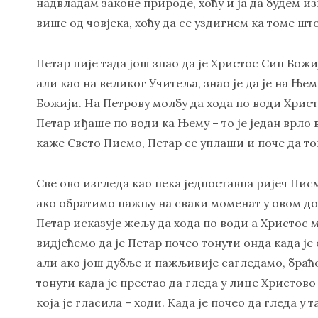
надвладам законе природе, хоћу и ја да будем из
више од човјека, хоћу да се уздигнем ка томе шт
Петар није тада још знао да је Христос Син Божи
али као на великог Учитеља, знао је да је на Њем
Божији. На Петрову молбу да хода по води Христ
Петар иђаше по води ка Њему – то је један врло 
каже Свето Писмо, Петар се уплаши и поче да то
Све ово изгледа као нека једноставна ријеч Пис
ако обратимо пажњу на сваки моменат у овом до
Петар исказује жељу да хода по води а Христос м
видјећемо да је Петар почео тонути онда када је 
али ако још дубље и пажљивије сагледамо, браћо
тонути када је престао да гледа у лице Христово
која је гласила – ходи. Када је почео да гледа у 