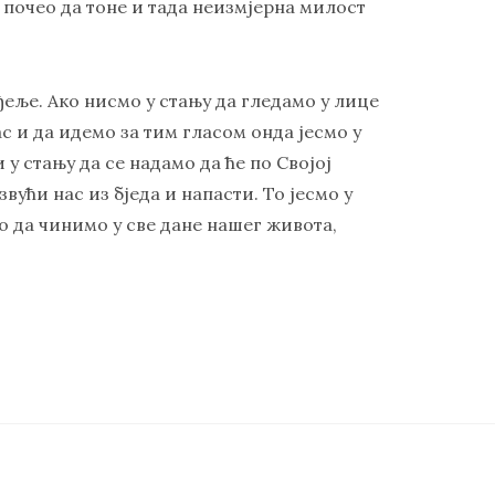
а почео да тоне и тада неизмјерна милост
ђеље. Ако нисмо у стању да гледамо у лице
с и да идемо за тим гласом онда јесмо у
 у стању да се надамо да ће по Својој
ући нас из бједа и напасти. То јесмо у
то да чинимо у све дане нашег живота,