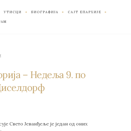
УТИСЦИ
БИОГРАФИЈА
САЈТ ЕПАРХИЈЕ
РАМ
Е
рија – Недеља 9. по
Диселдорф
ује Свето Јеванђеље је један од оних