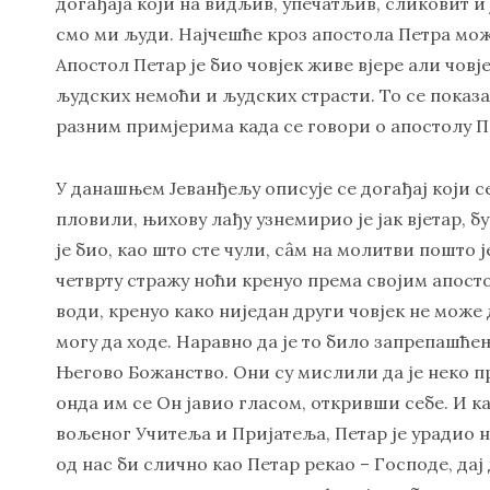
догађаја који на видљив, упечатљив, сликовит и 
смо ми људи. Најчешће кроз апостола Петра мож
Апостол Петар је био човјек живе вјере али човј
људских немоћи и људских страсти. То се показа
разним примјерима када се говори о апостолу П
У данашњем Јеванђељу описује се догађај који се
пловили, њихову лађу узнемирио је јак вјетар, б
је био, као што сте чули, сâм на молитви пошто ј
четврту стражу ноћи кренуо према својим апосто
води, кренуо како ниједан други човјек не може 
могу да ходе. Наравно да је то било запрепашће
Његово Божанство. Они су мислили да је неко п
онда им се Он јавио гласом, откривши себе. И ка
вољеног Учитеља и Пријатеља, Петар је урадио 
од нас би слично као Петар рекао – Господе, дај д