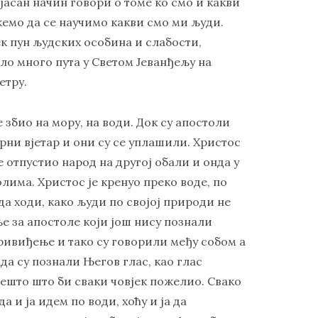
јасан начин говори о томе ко смо и какви
емо да се научимо какви смо ми људи.
ек пун људских особина и слабости,
ло много пута у Светом Јеванђељу на
етру.
 збио на мору, на води. Док су апостоли
урни вјетар и они су се уплашили. Христос
е отпустио народ на другој обали и онда у
лима. Христос је кренуо преко воде, по
да ходи, како људи по својој природи не
ње за апостоле који још нису познали
ривиђење и тако су говорили међу собом а
да су познали Његов глас, као глас
нешто што би сваки човјек пожелио. Свако
а и ја идем по води, хоћу и ја да