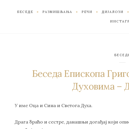
БЕСЕДЕ
РАЗМИШЉАЊА
РЕЧИ
ДИЈАЛОЗИ
ИНСТАГ
БЕСЕД
Беседа Епископа Григо
Духовима – 
У име Оца и Сина и Светога Духа.
Драга браћо и сестре, данашњи догађај који опис