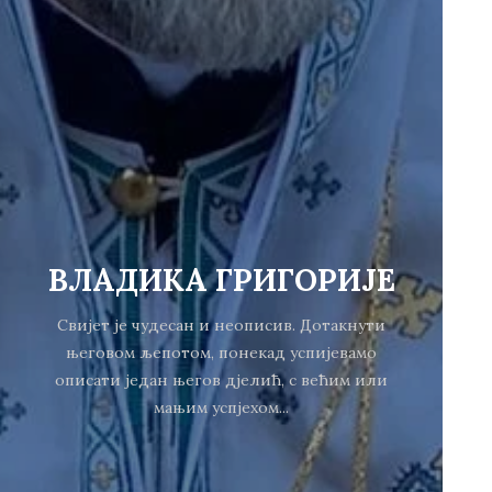
ВЛАДИКА ГРИГОРИЈЕ
Свијет је чудесан и неописив. Дотакнути
његовом љепотом, понекад успијевамо
описати један његов дјелић, с већим или
мањим успјехом...