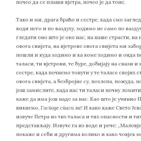
почео да се плаши вјетра, почео је да тоне.
Тако и ми, драга браћо и сестре, када смо загле
води него и по ваздуху, ходимо не само по вазду
гледати оно што је око нас, на наше страсти, на
овога свијета, на вјетрове овога свијета ми заб
пошли и куда ходимо и ка коме ходимо и онда по
таласи, ти вјетрови, те буре, добијају на снази и 
сестре, када почнемо тонути у те таласе својих 
овога свијета, а безбројне су, похлепа, пожуда,
још замислите, када нас ти таласи почну ломит
каже да има још наде за нас. Као што је учинио
викнемо,
Господе спаси ме
! И како каже Свето Је
извуче Петра из тих таласа и тих опасности и т
представљају. Извуче га из воде и рече: ,,Маловј
покаже и себи и другима колико и како човјек м