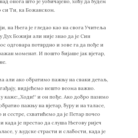
над онога што је уобичајено, хоћу да будем
о си Ти, ка Божанском.
ји, на Њега је гледао као на свога Учитеља
у Дух Божији али није знао да је Син
ос одговара потврдно и зове га да пође и
важан моменат. И пошто бијаше јак вјетар,
не.
ма али ако обратимо пажњу на сваки детаљ,
гађају, видјећемо нешто веома важно.
у каже:,,Ходи!“ и он пође. Ако добро пазимо
обратио пажњу на вјетар, буру и на таласе,
 и сестре, схватићемо да је Петар почео
 и када је престао да слуша Његову ријеч
таласе, у људске страсти и слабости, када је