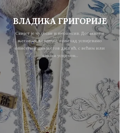
ВЛАДИКА ГРИГОРИЈЕ
Свијет је чудесан и неописив. Дотакнути
његовом љепотом, понекад успијевамо
описати један његов дјелић, с већим или
мањим успјехом...